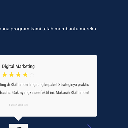
gaimana program kami telah membantu mereka
Digital Marketing
☆
☆
☆
☆
☆
ting di Skillnation langsung kepake! Strateginya praktis
Sebagai 
 drastis. Gak nyangka seefektif ini. Makasih Skillnation!
metode 
5 Bulan yang lalu