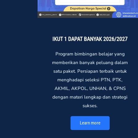
IKUT 1 DAPAT BANYAK 2026/2027
Program bimbingan belajar yang
memberikan banyak peluang dalam
satu paket. Persiapan terbaik untuk
menghadapi seleksi PTN, PTK,
AKMIL, AKPOL, UNHAN, & CPNS
dengan materi lengkap dan strategi
sukses.
Learn more