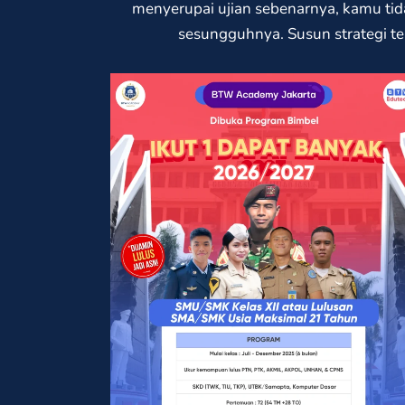
menyerupai ujian sebenarnya, kamu tid
sesungguhnya.
Susun strategi 