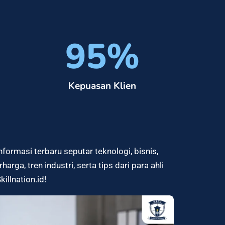
95
%
Kepuasan Klien
formasi terbaru seputar teknologi, bisnis,
ga, tren industri, serta tips dari para ahli
llnation.id!