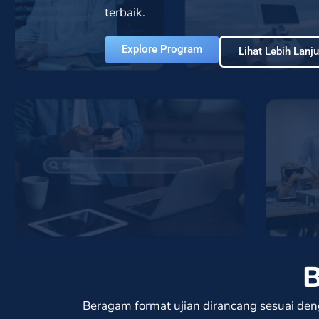
terbaik.
Explore Program
Lihat Lebih Lanju
Beragam format ujian dirancang sesuai deng