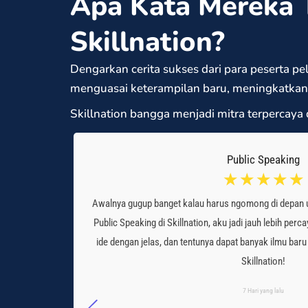
Apa Kata Mereka 
Skillnation?
Dengarkan cerita sukses dari para peserta 
menguasai keterampilan baru, meningkatkan 
Skillnation bangga menjadi mitra terpercay
Public Speaking
☆
☆
☆
☆
☆
bih paham
Awalnya gugup banget kalau harus ngomong di depan um
dan mudah
Public Speaking di Skillnation, aku jadi jauh lebih per
ide dengan jelas, dan tentunya dapat banyak ilmu bar
Skillnation!
7 Hari yang lalu