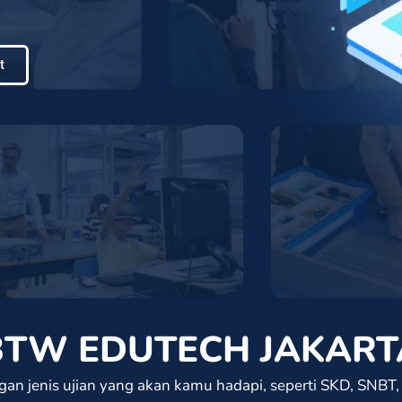
t
BTW EDUTECH JAKART
an jenis ujian yang akan kamu hadapi, seperti SKD, SNBT,