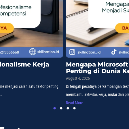
onalisme Kerja
Mengapa Microsoft 
Penting di Dunia K
August 4, 2026
sme menjadi salah satu faktor penting
Di tengah pesatnya perkembangan tekno
..
membantu aktivitas kerja, mulai dari pl
Read More