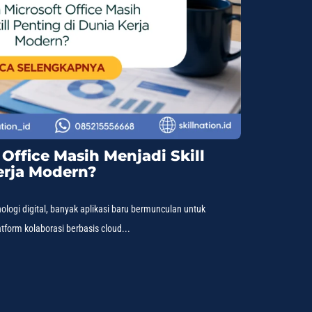
Office Masih Menjadi Skill
Roadmap
erja Modern?
Pemula 
July 27, 2026
logi digital, banyak aplikasi baru bermunculan untuk
Perkembangan te
atform kolaborasi berbasis cloud...
Web Developer. H
Read More