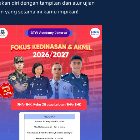
an diri dengan tampilan dan alur ujian
n yang selama ini kamu impikan!