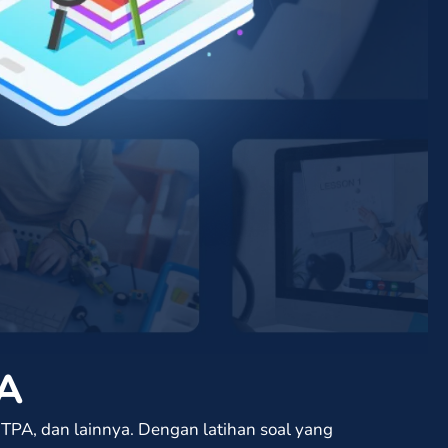
A
 TPA, dan lainnya. Dengan latihan soal yang