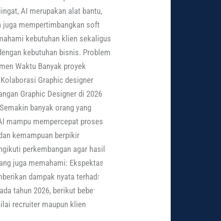
ingat, AI merupakan alat bantu,
aan juga mempertimbangkan soft
emahami kebutuhan klien sekaligus
dengan kebutuhan bisnis. Problem
jemen Waktu Banyak proyek
Kolaborasi Graphic designer
ntangan Graphic Designer di 2026
i Semakin banyak orang yang
AI AI mampu mempercepat proses
, dan kemampuan berpikir
engikuti perkembangan agar hasil
r yang juga memahami: Ekspektasi
emberikan dampak nyata terhadap
pada tahun 2026, berikut beberapa
lai recruiter maupun klien.