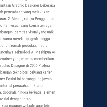
mintaan Graphic Designer Beberapa
anyak perusahaan yang melakukan
saran. 2. Meningkatnya Penggunaan
onten visual yang konsisten agar
bangun identitas visual yang unik
 warna merek, tipografi, hingga
riklanan, rumah produksi, media
Munculnya Teknologi AI Meskipun AI
 desainer yang mampu memberikan
raphic Designer di 2026 Profesi
bangan teknologi, peluang karier
ner Posisi ini bertanggung jawab
internal perusahaan. Brand
 tipografi, hingga berbagai elemen
sosial dengan tetap
ikasi maupun website agar lebih