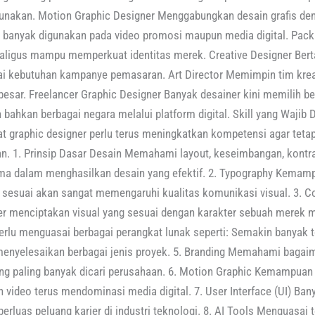
gunakan. Motion Graphic Designer Menggabungkan desain grafis de
g banyak digunakan pada video promosi maupun media digital. Pac
aligus mampu memperkuat identitas merek. Creative Designer Ber
agai kebutuhan kampanye pemasaran. Art Director Memimpin tim k
besar. Freelancer Graphic Designer Banyak desainer kini memilih b
 bahkan berbagai negara melalui platform digital. Skill yang Wajib 
t graphic designer perlu terus meningkatkan kompetensi agar tetap
n. 1. Prinsip Dasar Desain Memahami layout, keseimbangan, kontras,
ma dalam menghasilkan desain yang efektif. 2. Typography Kemam
 sesuai akan sangat memengaruhi kualitas komunikasi visual. 3.
r menciptakan visual yang sesuai dengan karakter sebuah merek ma
erlu menguasai berbagai perangkat lunak seperti: Semakin banyak 
 menyelesaikan berbagai jenis proyek. 5. Branding Memahami bagai
ng paling banyak dicari perusahaan. 6. Motion Graphic Kemampua
 video terus mendominasi media digital. 7. User Interface (UI) Ban
luas peluang karier di industri teknologi. 8. AI Tools Menguasai 