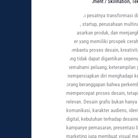
Leave a Comment
/
Skillnation
,
Te
Graphic
Designer
Di tengah pesatnya transformasi di
di
UMKM, startup, perusahaan multin
2026:
memasarkan produk, dan menjangkau
Peluang,
karier yang memiliki prospek cera
Skill,
membantu proses desain, kreativit
dan
yang tidak dapat digantikan sepenu
Tantangannya
memahami peluang, keterampilan ya
mempersiapkan diri menghadapi ke
orang beranggapan bahwa perkemb
mempercepat proses desain, tetap
relevan. Desain grafis bukan han
komunikasi, karakter audiens, iden
digital, kebutuhan terhadap desain
kampanye pemasaran, presentasi bi
marketing juga membuat visual men