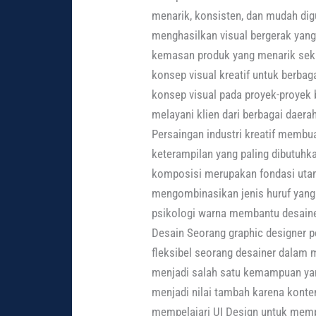
menarik, konsisten, dan mudah di
menghasilkan visual bergerak yan
kemasan produk yang menarik sek
konsep visual kreatif untuk berb
konsep visual pada proyek-proyek 
melayani klien dari berbagai daerah
Persaingan industri kreatif membua
keterampilan yang paling dibutuhka
komposisi merupakan fondasi uta
mengombinasikan jenis huruf yang
psikologi warna membantu desaine
Desain Seorang graphic designer p
fleksibel seorang desainer dalam
menjadi salah satu kemampuan ya
menjadi nilai tambah karena konten
mempelajari UI Design untuk memper