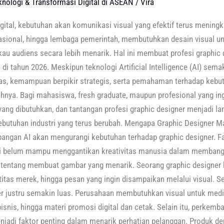
knologi & Transformasi Digital di ASEAN
/
Vira
gital, kebutuhan akan komunikasi visual yang efektif terus meningka
asional, hingga lembaga pemerintah, membutuhkan desain visual u
 audiens secara lebih menarik. Hal ini membuat profesi graphic d
h di tahun 2026. Meskipun teknologi Artificial Intelligence (AI) s
as, kemampuan berpikir strategis, serta pemahaman terhadap kebut
hnya. Bagi mahasiswa, fresh graduate, maupun profesional yang ingin 
ng dibutuhkan, dan tantangan profesi graphic designer menjadi la
butuhan industri yang terus berubah. Mengapa Graphic Designer M
angan AI akan mengurangi kebutuhan terhadap graphic designer.
i belum mampu menggantikan kreativitas manusia dalam membangun
ya tentang membuat gambar yang menarik. Seorang graphic designe
titas merek, hingga pesan yang ingin disampaikan melalui visual. S
er justru semakin luas. Perusahaan membutuhkan visual untuk media 
snis, hingga materi promosi digital dan cetak. Selain itu, perkem
jadi faktor penting dalam menarik perhatian pelanggan. Produk d