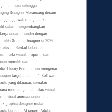
ngan animasi sehingga
kaging Designer Merancang desain
tanggung jawab menghasilkan
reatif dalam mengembangkan
ekerja secara mandiri dengan
Dimiliki Graphic Designer di 2026
 relevan. Berikut beberapa
 hirarki visual, proporsi, dan
puan memilih dan
 Color Theory Pemahaman mengenai
upun target audiens. 4. Software
tools yang dikuasai, semakin
mana membangun identitas visual
n membuat animasi sederhana
yak graphic designer mulai
tools berbasis AI seperti Adobe