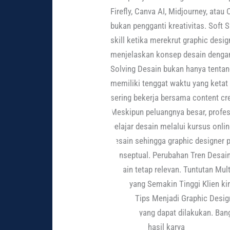
Firefly, Canva AI, Midjourney, ata
bukan pengganti kreativitas. Soft
skill ketika merekrut graphic des
menjelaskan konsep desain dengan 
Solving Desain bukan hanya tenta
memiliki tenggat waktu yang keta
sering bekerja bersama content crea
Meskipun peluangnya besar, profes
belajar desain melalui kursus on
desain sehingga graphic designer p
konseptual. Perubahan Tren Desain
desain tetap relevan. Tuntutan Mu
Klien yang Semakin Tinggi Klien 
bisnis. Tips Menjadi Graphic Desig
langkah yang dapat dilakukan. Bang
Tampilkan hasil karya