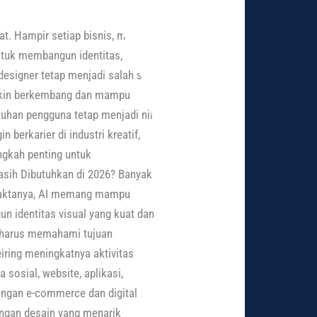
t. Hampir setiap bisnis, mulai dari
ntuk membangun identitas,
esigner tetap menjadi salah satu
emakin berkembang dan mampu
uhan pengguna tetap menjadi nilai
berkarier di industri kreatif,
ngkah penting untuk
asih Dibutuhkan di 2026? Banyak
 Faktanya, AI memang mampu
 identitas visual yang kuat dan
r harus memahami tujuan
eiring meningkatnya aktivitas
sosial, website, aplikasi,
bangan e-commerce dan digital
engan desain yang menarik