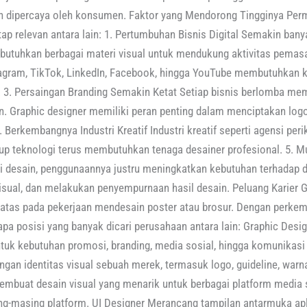
an dipercaya oleh konsumen. Faktor yang Mendorong Tingginya Per
etap relevan antara lain: 1. Pertumbuhan Bisnis Digital Semakin b
mbutuhkan berbagai materi visual untuk mendukung aktivitas pema
tagram, TikTok, LinkedIn, Facebook, hingga YouTube membutuhkan k
3. Persaingan Branding Semakin Ketat Setiap bisnis berlomba mem
n. Graphic designer memiliki peran penting dalam menciptakan logo,
. Berkembangnya Industri Kreatif Industri kreatif seperti agensi pe
artup teknologi terus membutuhkan tenaga desainer profesional. 5. 
desain, penggunaannya justru meningkatkan kebutuhan terhadap
isual, dan melakukan penyempurnaan hasil desain. Peluang Karier G
erbatas pada pekerjaan mendesain poster atau brosur. Dengan perkem
pa posisi yang banyak dicari perusahaan antara lain: Graphic Desig
tuk kebutuhan promosi, branding, media sosial, hingga komunikasi 
an identitas visual sebuah merek, termasuk logo, guideline, warna,
embuat desain visual yang menarik untuk berbagai platform media 
ng-masing platform. UI Designer Merancang tampilan antarmuka apl