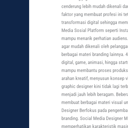
cenderung lebih mudah dikenali d
faktor yang membuat profesi ini t
transformasi digital sehingga me
Media Sosial Platform seperti Ins
mampu menarik perhatian audiens. 
agar mudah dikenali oleh pelangga
berbagai materi branding lainnya. 4
digital, game, animasi, hingga st
mampu membantu proses produksi 
arahan kreatif, menyusun konsep v
graphic designer kini tidak lagi t
menjadi jauh lebih beragam. Bebera
membuat berbagai materi visual un
Designer Berfokus pada pengembang
branding. Social Media Designer M
memperhatikan karakteristik masi