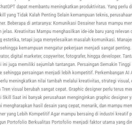
u ChatGPT dapat membantu meningkatkan produktivitas. Yang perlu di
 Skill yang Tidak Kalah Penting Selain kemampuan teknis, perusah
igner. Beberapa di antaranya: Komunikasi Desainer harus mampu m
jelas. Kreativitas Mampu menghasilkan ide-ide baru yang relevan 
ng estetika, tetapi juga menyelesaikan masalah komunikasi. Mana
t sehingga kemampuan mengatur pekerjaan menjadi sangat penting. 
tor, digital marketer, copywriter, fotografer, hingga developer. Ta
i ini juga memiliki sejumlah tantangan. Persaingan Semakin Tingg
line sehingga persaingan menjadi lebih kompetitif. Perkembangan 
erlu meningkatkan nilai tambah melalui kreativitas, strategi visual
 Tren visual berubah sangat cepat. Graphic designer perlu terus m
lti Skill Saat ini banyak perusahaan menginginkan graphic designe
kini mengharapkan hasil desain yang cepat, menarik, dan mampu m
ner yang Lebih Kompetitif Agar mampu bersaing di industri kreatif 
un Portofolio Berkualitas Portofolio menjadi faktor utama yang dini