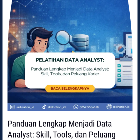
Tools,
dan
Peluang
Karier
Panduan Lengkap Menjadi Data
Analyst: Skill, Tools, dan Peluang