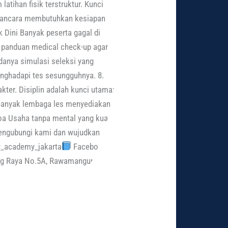
tihan fisik terstruktur. Kunci
wawancara membutuhkan kesiapan
 Dini Banyak peserta gagal di
n panduan medical check-up agar
danya simulasi seleksi yang
enghadapi tes sesungguhnya. 8.
kter. Disiplin adalah kunci utama:
s Banyak lembaga les menyediakan
doa Usaha tanpa mental yang kuat
ngubungi kami dan wujudkan
_academy_jakarta
Facebook:
ong Raya No.5A, Rawamangun,