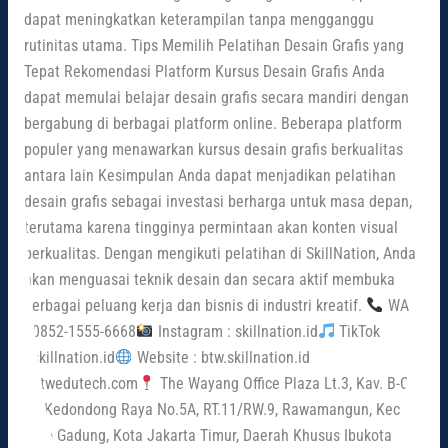
dapat meningkatkan keterampilan tanpa mengganggu
rutinitas utama. Tips Memilih Pelatihan Desain Grafis yang
Tepat Rekomendasi Platform Kursus Desain Grafis Anda
dapat memulai belajar desain grafis secara mandiri dengan
bergabung di berbagai platform online. Beberapa platform
populer yang menawarkan kursus desain grafis berkualitas
antara lain Kesimpulan Anda dapat menjadikan pelatihan
desain grafis sebagai investasi berharga untuk masa depan,
terutama karena tingginya permintaan akan konten visual
berkualitas. Dengan mengikuti pelatihan di SkillNation, Anda
akan menguasai teknik desain dan secara aktif membuka
berbagai peluang kerja dan bisnis di industri kreatif.
WA
: 0852-1555-6668
Instagram : skillnation.id
TikTok
: skillnation.id
Website : btw.skillnation.id
| btwedutech.com
The Wayang Office Plaza Lt.3, Kav. B-C,
Jl. Kedondong Raya No.5A, RT.11/RW.9, Rawamangun, Kec.
Pulo Gadung, Kota Jakarta Timur, Daerah Khusus Ibukota