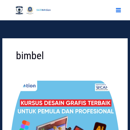
Skip
to
content
bimbel
Kursus
desain
grafis
Terbaik
untuk
Pemula
dan