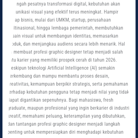
Di tengah pesatnya transformasi digital, kebutuhan akan
Skill,
komunikasi visual yang efektif terus meningkat. Hampir
dan
setiap bisnis, mulai dari UMKM, startup, perusahaan
Tantangannya
multinasional, hingga lembaga pemerintah, membutuhkan
desain visual untuk membangun identitas, memasarkan
produk, dan menjangkau audiens secara lebih menarik. Hal
ini membuat profesi graphic designer tetap menjadi salah
satu karier yang memiliki prospek cerah di tahun 2026.
Meskipun teknologi Artificial Intelligence (AI) semakin
berkembang dan mampu membantu proses desain,
kreativitas, kemampuan berpikir strategis, serta pemahaman
terhadap kebutuhan pengguna tetap menjadi nilai yang tidak
dapat digantikan sepenuhnya. Bagi mahasiswa, fresh
graduate, maupun profesional yang ingin berkarier di industri
kreatif, memahami peluang, keterampilan yang dibutuhkan,
dan tantangan profesi graphic designer menjadi langkah
penting untuk mempersiapkan diri menghadapi kebutuhan