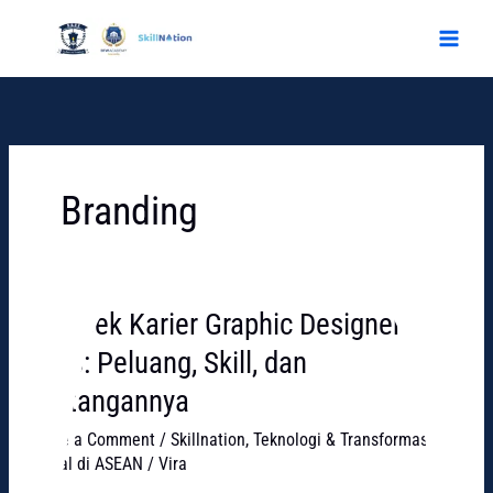
Skip
to
content
Branding
Prospek Karier Graphic Designer di
Prospek
Karier
2026: Peluang, Skill, dan
Graphic
Tantangannya
Designer
di
Leave a Comment
/
Skillnation
,
Teknologi & Transformasi
2026:
Digital di ASEAN
/
Vira
Peluang,