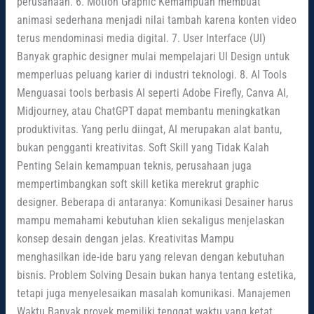
perusahaan. 6. Motion Graphic Kemampuan membuat
animasi sederhana menjadi nilai tambah karena konten video
terus mendominasi media digital. 7. User Interface (UI)
Banyak graphic designer mulai mempelajari UI Design untuk
memperluas peluang karier di industri teknologi. 8. AI Tools
Menguasai tools berbasis AI seperti Adobe Firefly, Canva AI,
Midjourney, atau ChatGPT dapat membantu meningkatkan
produktivitas. Yang perlu diingat, AI merupakan alat bantu,
bukan pengganti kreativitas. Soft Skill yang Tidak Kalah
Penting Selain kemampuan teknis, perusahaan juga
mempertimbangkan soft skill ketika merekrut graphic
designer. Beberapa di antaranya: Komunikasi Desainer harus
mampu memahami kebutuhan klien sekaligus menjelaskan
konsep desain dengan jelas. Kreativitas Mampu
menghasilkan ide-ide baru yang relevan dengan kebutuhan
bisnis. Problem Solving Desain bukan hanya tentang estetika,
tetapi juga menyelesaikan masalah komunikasi. Manajemen
Waktu Banyak proyek memiliki tenggat waktu yang ketat