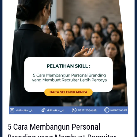
yang
Membuat
Recruiter
Lebih
Percaya
5 Cara Membangun Personal