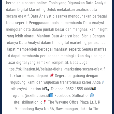
berbelanja secara online. Tools yang Digunakan Data Analyst
dalam Digital Marketing Untuk melakukan analisis data
secara efektif, Data Analyst biasanya menggunakan berbagai
tools seperti: Penggunaan tools ini membantu Data Analyst
mengolah data dalam jumlah besar dan menghasilkan insight
yang lebih akurat. Manfaat Data Analyst bagi Bisnis Dengan
adanya Data Analyst dalam tim digital marketing, perusahaan
dapat memperoleh berbagai manfaat seperti: Semua manfaat
ini dapat membantu perusahaan meningkatkan daya saing di
pasar digital yang semakin kompetitif. Baca Juga:
https://skillnation.id/belajar-digital-marketing-secara-efektif-
untuk-karier-masa-depan/
Segera bergabung dengan
mengubungi kami dan wujudkan transformasi karier Anda
Email: cs@skillnation.id
Telepon: 0852-1555-6668
Instagram: @skillnation.id
Facebook: Skillnation
Website: skillnation.id
The Wayang Office Plaza Lt.3, Kav.
A, Jl. Kedondong Raya No.5A, Rawamangun, Jakarta Timur