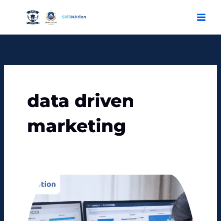
Skip
to
content
data driven
marketing
Pentingnya
Data
Analyst
dalam