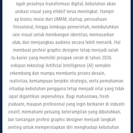
Di tengah pesatnya transformasi digital, kebutuhan akan
Skill,
komunikasi visual yang efektif terus meningkat. Hampir
dan
setiap bisnis, mulai dari UMKM, startup, perusahaan
Tantangannya
multinasional, hingga lembaga pemerintah, membutuhkan
desain visual untuk membangun identitas, memasarkan
produk, dan menjangkau audiens secara lebih menarik. Hal
ini membuat profesi graphic designer tetap menjadi salah
satu karier yang memiliki prospek cerah di tahun 2026.
Meskipun teknologi Artificial Intelligence (AI) semakin
berkembang dan mampu membantu proses desain,
kreativitas, kemampuan berpikir strategis, serta pemahaman
terhadap kebutuhan pengguna tetap menjadi nilai yang tidak
dapat digantikan sepenuhnya. Bagi mahasiswa, fresh
graduate, maupun profesional yang ingin berkarier di industri
kreatif, memahami peluang, keterampilan yang dibutuhkan,
dan tantangan profesi graphic designer menjadi langkah
penting untuk mempersiapkan diri menghadapi kebutuhan