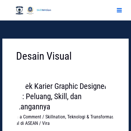
Skip
to
content
Desain Visual
Prospek Karier Graphic Designer di
Prospek
Karier
2026: Peluang, Skill, dan
Graphic
Tantangannya
Designer
di
Leave a Comment
/
Skillnation
,
Teknologi & Transformasi
2026:
Digital di ASEAN
/
Vira
Peluang,