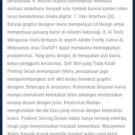
perusahaan. 6. Motion Graphic Kemampuan membuat
animasi sederhana menjadi nilai tambah karena konten video
terus mendominasi media digital. 7. User Interface (UI)
Banyak graphic designer mulai mempelajari UI Design untuk
memperluas peluang karier di industri teknologi. 8. AI Tools
Menguasai tools berbasis AI seperti Adobe Firefly, Canva AI,
Midjourney, atau ChatGPT dapat membantu meningkatkan
produktivitas. Yang perlu diingat, AI merupakan alat bantu,
bukan pengganti kreativitas. Soft Skill yang Tidak Kalah
Penting Selain kemampuan teknis, perusahaan juga
mempertimbangkan soft skill ketika merekrut graphic
designer. Beberapa di antaranya: Komunikasi Desainer harus
mampu memahami kebutuhan klien sekaligus menjelaskan
konsep desain dengan jelas. Kreativitas Mampu
menghasilkan ide-ide baru yang relevan dengan kebutuhan
bisnis. Problem Solving Desain bukan hanya tentang estetika,
tetapi juga menyelesaikan masalah komunikasi. Manajemen
Waktu Banyak proyek memiliki tenggat waktu yang ketat