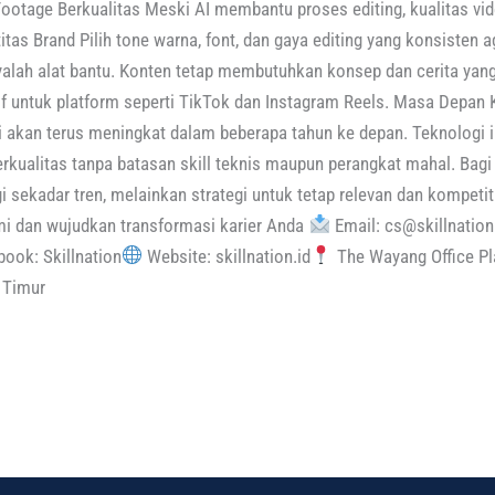
otage Berkualitas Meski AI membantu proses editing, kualitas vi
itas Brand Pilih tone warna, font, dan gaya editing yang konsisten a
nyalah alat bantu. Konten tetap membutuhkan konsep dan cerita ya
ktif untuk platform seperti TikTok dan Instagram Reels. Masa Depan 
i akan terus meningkat dalam beberapa tahun ke depan. Teknologi 
rkualitas tanpa batasan skill teknis maupun perangkat mahal. Bagi
sekadar tren, melainkan strategi untuk tetap relevan dan kompetitif
i dan wujudkan transformasi karier Anda
Email: cs@skillnation
ook: Skillnation
Website: skillnation.id
The Wayang Office Pla
 Timur