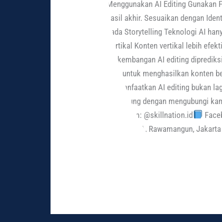
Menggunakan AI Editing Gunakan Fo
hasil akhir. Sesuaikan dengan Ident
pada Storytelling Teknologi AI ha
Vertikal Konten vertikal lebih efe
Perkembangan AI editing diprediks
saja untuk menghasilkan konten be
memanfaatkan AI editing bukan lagi 
bergabung dengan mengubungi kam
Instagram: @skillnation.id
Faceb
Raya No.5A, Rawamangun, Jakarta
Read More »