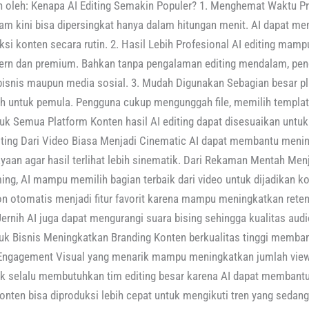
an oleh: Kenapa AI Editing Semakin Populer? 1. Menghemat Waktu Pr
m kini bisa dipersingkat hanya dalam hitungan menit. AI dapat m
si konten secara rutin. 2. Hasil Lebih Profesional AI editing mamp
odern dan premium. Bahkan tanpa pengalaman editing mendalam, pe
bisnis maupun media sosial. 3. Mudah Digunakan Sebagian besar pla
h untuk pemula. Pengguna cukup mengunggah file, memilih templat
uk Semua Platform Konten hasil AI editing dapat disesuaikan untuk 
ting Dari Video Biasa Menjadi Cinematic AI dapat membantu mening
yaan agar hasil terlihat lebih sinematik. Dari Rekaman Mentah Me
mming, AI mampu memilih bagian terbaik dari video untuk dijadikan ko
on otomatis menjadi fitur favorit karena mampu meningkatkan rete
ernih AI juga dapat mengurangi suara bising sehingga kualitas audi
tuk Bisnis Meningkatkan Branding Konten berkualitas tinggi membantu
Engagement Visual yang menarik mampu meningkatkan jumlah views, 
idak selalu membutuhkan tim editing besar karena AI dapat membant
nten bisa diproduksi lebih cepat untuk mengikuti tren yang sedang