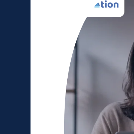
Biasa
Jadi
Profesional:
Transformasi
Konten
dengan
AI
Editing