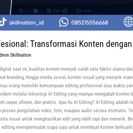
fesional: Transformasi Konten dengan 
dmin Skillnation
 digital saat ini, kualitas konten menjadi salah satu faktor utama d
onal branding, hingga media sosial, konten visual yang menarik 
semua orang memiliki kemampuan editing profesional atau waktu y
modern melalui teknologi AI Editing yang mampu mengubah konten bi
h cepat, efisien, dan praktis. Apa Itu AI Editing? AI Editing adalah 
proses pengolahan video, foto, maupun audio secara otomatis. T
pola visual untuk menghasilkan edit yang lebih rapi dan menarik. 
AI editing mempermudah siapa saja untuk membuat konten berkuali