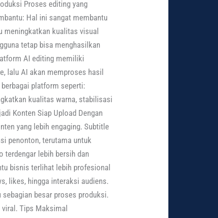
oduksi Proses editing yang
embantu: Hal ini sangat membantu
u meningkatkan kualitas visual
ngguna tetap bisa menghasilkan
tform AI editing memiliki
e, lalu AI akan memproses hasil
berbagai platform seperti:
katkan kualitas warna, stabilisasi
njadi Konten Siap Upload Dengan
nten yang lebih engaging. Subtitle
nsi penonton, terutama untuk
o terdengar lebih bersih dan
 bisnis terlihat lebih profesional
likes, hingga interaksi audiens.
u sebagian besar proses produksi.
 viral. Tips Maksimal