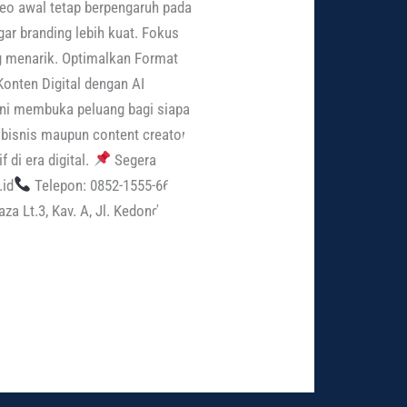
deo awal tetap berpengaruh pada
gar branding lebih kuat. Fokus
ng menarik. Optimalkan Format
Konten Digital dengan AI
ini membuka peluang bagi siapa
 bisnis maupun content creator,
 di era digital.
Segera
.id
Telepon: 0852-1555-6668
za Lt.3, Kav. A, Jl. Kedondong