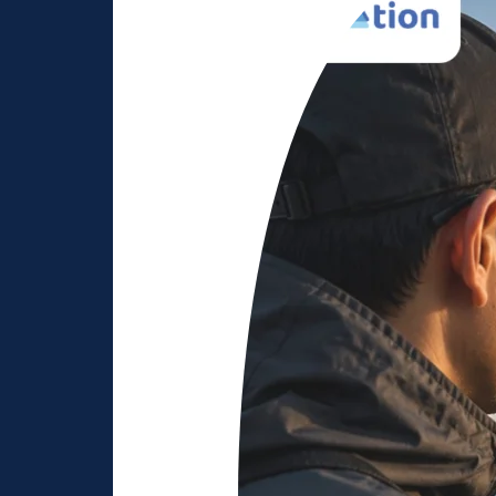
Drone
Pilot
Menjadi
Profesi
Masa
Depan?
Simak
Faktanya