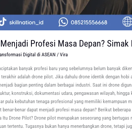
 Menjadi Profesi Masa Depan? Simak
ransformasi Digital di ASEAN
/
Vira
iptakan banyak profesi baru yang sebelumnya belum banyak dikena
rakhir adalah drone pilot. Jika dahulu drone identik dengan hobi a
enjadi bagian penting dalam berbagai industri. Saat ini drone dig
ruktur, konstruksi, dokumentasi udara, pengawasan wilayah, hingga 
sar pula kebutuhan tenaga profesional yang memiliki kemampuan 
ilot benar-benar dapat menjadi profesi masa depan? Berikut beberap
a Itu Drone Pilot? Drone pilot merupakan seseorang yang bertuga
juan tertentu. Tugasnya bukan hanya menerbangkan drone, tetapi j