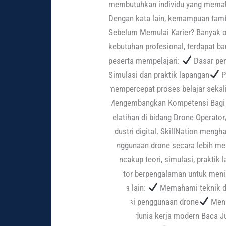
membutuhkan individu yang memaha
Dengan kata lain, kemampuan tamb
Sebelum Memulai Karier? Banyak o
kebutuhan profesional, terdapat b
peserta mempelajari:
Dasar pen
Simulasi dan praktik lapangan
P
mempercepat proses belajar sekali
Mengembangkan Kompetensi Bagi ya
pelatihan di bidang Drone Operato
industri digital. SkillNation men
penggunaan drone secara lebih men
mencakup teori, simulasi, praktik
mentor berpengalaman untuk menin
antara lain:
Memahami teknik da
regulasi penggunaan drone
Meni
dengan dunia kerja modern Baca 