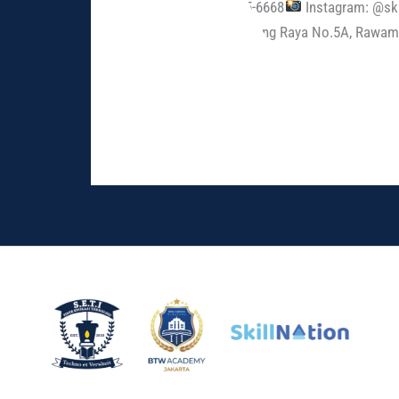
0852-1555-6668
Instagram: @ski
Jl. Kedondong Raya No.5A, Rawam
Read More »