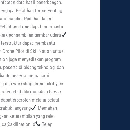
faatan data hasil penerbangan.
Mengapa Pelatihan Drone Penting
ara mandiri. Padahal dalam
. Pelatihan drone dapat membantu
nik pengambilan gambar udara
 terstruktur dapat membantu
Drone Pilot di SkillNation untuk
ation juga menyediakan program
s peserta di bidang teknologi dan
membantu peserta memahami
ng dan workshop drone pilot yang
ram tersebut dilaksanakan bersama
apat diperoleh melalui pelatihan
raktik langsung
Memahami
an keterampilan yang relevan
 cs@skillnation.id
Telepon: