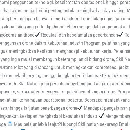
mi penggunaan teknologi, keselamatan operasional, hingga peman
ahan akan menjadi nilai penting untuk meningkatkan daya saing. 
rang beranggapan bahwa menerbangkan drone cukup dipelajari sec
anyak hal lain yang perlu dipahami selain mengendalikan perangkat
goperasian drone
Regulasi dan keselamatan penerbangan
Tek
enggunaan drone dalam kebutuhan industri Program pelatihan yang
gus meningkatkan kesiapan menghadapi kebutuhan kerja. Pelatihan 
ng ingin mulai membangun keterampilan di bidang drone, SkillN
r/Drone Pilot yang dirancang untuk meningkatkan kompetensi prakti
ghadirkan pelatihan yang menggabungkan teori dan praktik untuk 
yeluruh. SkillNation juga pernah menyelenggarakan program traini
 lapangan, serta materi mengenai regulasi penerbangan drone. Prog
gkatkan kemampuan operasional peserta. Beberapa manfaat yang d
sar hingga lanjutan penerbangan drone
Mendapat pengalaman p
ngkatkan kesiapan menghadapi kebutuhan industri
Mengembangk
Juga
Mau belajar lebih lanjut?Hubungi Skillnation sekarang!Email: