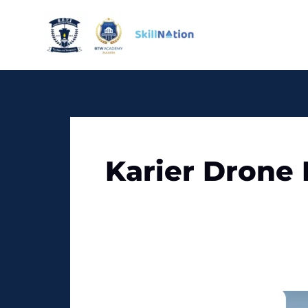
Skip
to
content
Karier Drone 
Apakah