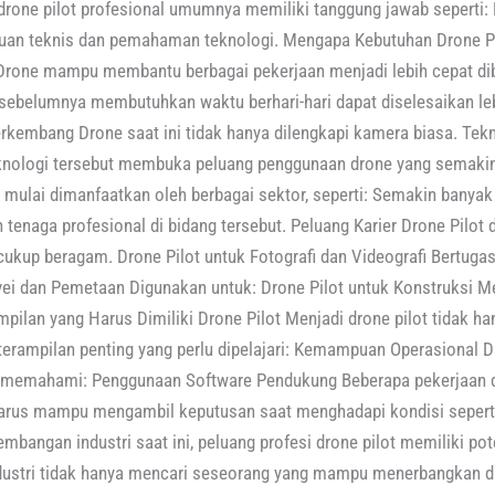
drone pilot profesional umumnya memiliki tanggung jawab seperti: Ka
 teknis dan pemahaman teknologi. Mengapa Kebutuhan Drone Pi
 Drone mampu membantu berbagai pekerjaan menjadi lebih cepat d
sebelumnya membutuhkan waktu berhari-hari dapat diselesaikan l
rkembang Drone saat ini tidak hanya dilengkapi kamera biasa. Tekn
ologi tersebut membuka peluang penggunaan drone yang semakin l
 mulai dimanfaatkan oleh berbagai sektor, seperti: Semakin banya
enaga profesional di bidang tersebut. Peluang Karier Drone Pilot d
 cukup beragam. Drone Pilot untuk Fotografi dan Videografi Bertuga
rvei dan Pemetaan Digunakan untuk: Drone Pilot untuk Konstruksi M
mpilan yang Harus Dimiliki Drone Pilot Menjadi drone pilot tida
erampilan penting yang perlu dipelajari: Kemampuan Operasional 
rlu memahami: Penggunaan Software Pendukung Beberapa pekerja
 harus mampu mengambil keputusan saat menghadapi kondisi seperti
bangan industri saat ini, peluang profesi drone pilot memiliki po
stri tidak hanya mencari seseorang yang mampu menerbangkan dron