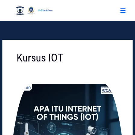
Skip
to
content
Kursus IOT
Apa
Itu
Internet
of
Things
(IoT)
dan