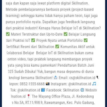
saja dan kapan saja lewat platform digital Skillnation.
Metode pembelajarannya berbasis proyek (project-based
learning) sehingga kamu tidak hanya paham teori, tapi juga
punya portofolio nyata. Dapatkan juga feedback langsung
dari praktisi industri! Kenapa Harus Belajar IoT di Skillnation?
Materi Terstruktur dan Up-to-Date
Belajar Langsung
dari Praktisi IoT
Proyek Nyata untuk Portofolio
Sertifikat Resmi dari Skillnation
Komunitas Aktif untuk
Kolaborasi Belajar Belajar IoT di Skillnation bukan cuma
nonton video, tapi praktek langsung membangun proyek
nyata yang bisa kamu pamerkan! Pendaftaran Batch Juni
2025 Sudah Dibuka! Yuk, bangun masa depanmu di dunia
teknologi bersama Skillnation!
Email: cs@skillnation.id
Telepon: 0852-1555-6668
Instagram: @skillnation.id
TikTok: @skillnation.id
Facebook: Skillnation
Website:
skillnation.id
The Wayang Office Plaza, Jl. Kedondong
Raya No.5A, RT.11/RW.9, Rawamangun, Kec. Pulo Gadung,