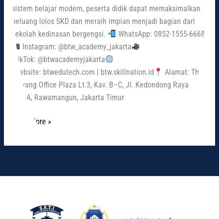
sistem belajar modern, peserta didik dapat memaksimalkan
peluang lolos SKD dan meraih impian menjadi bagian dari
sekolah kedinasan bergengsi.
WhatsApp: 0852-1555-6668
Instagram: @btw_academy_jakarta
TikTok: @btwacademyjakarta
Website: btwedutech.com | btw.skillnation.id
Alamat: The
Wayang Office Plaza Lt.3, Kav. B–C, Jl. Kedondong Raya
No.5A, Rawamangun, Jakarta Timur
Read More »