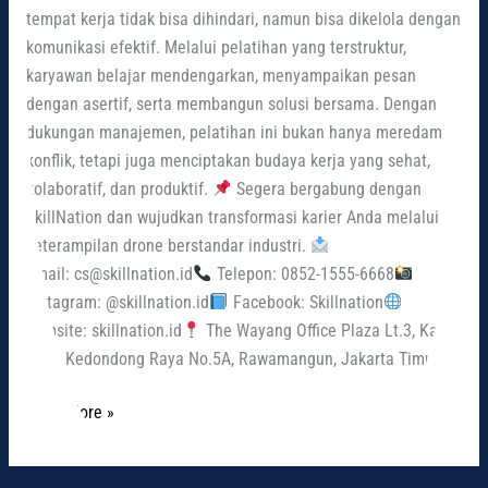
tempat kerja tidak bisa dihindari, namun bisa dikelola dengan
komunikasi efektif. Melalui pelatihan yang terstruktur,
karyawan belajar mendengarkan, menyampaikan pesan
dengan asertif, serta membangun solusi bersama. Dengan
dukungan manajemen, pelatihan ini bukan hanya meredam
konflik, tetapi juga menciptakan budaya kerja yang sehat,
kolaboratif, dan produktif.
Segera bergabung dengan
SkillNation dan wujudkan transformasi karier Anda melalui
keterampilan drone berstandar industri.
Email: cs@skillnation.id
Telepon: 0852-1555-6668
Instagram: @skillnation.id
Facebook: Skillnation
Website: skillnation.id
The Wayang Office Plaza Lt.3, Kav.
A, Jl. Kedondong Raya No.5A, Rawamangun, Jakarta Timur
Read More »