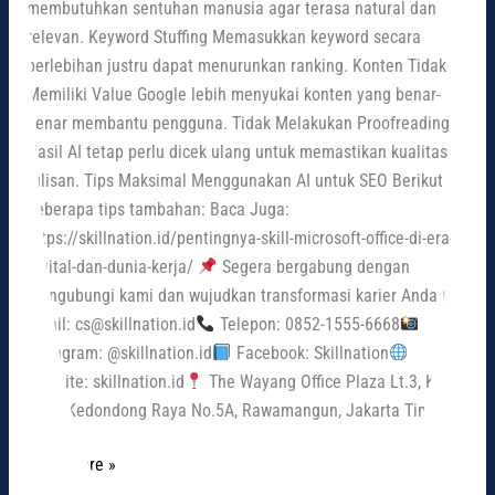
membutuhkan sentuhan manusia agar terasa natural dan
relevan. Keyword Stuffing Memasukkan keyword secara
berlebihan justru dapat menurunkan ranking. Konten Tidak
Memiliki Value Google lebih menyukai konten yang benar-
benar membantu pengguna. Tidak Melakukan Proofreading
Hasil AI tetap perlu dicek ulang untuk memastikan kualitas
tulisan. Tips Maksimal Menggunakan AI untuk SEO Berikut
beberapa tips tambahan: Baca Juga:
https://skillnation.id/pentingnya-skill-microsoft-office-di-era-
digital-dan-dunia-kerja/
Segera bergabung dengan
mengubungi kami dan wujudkan transformasi karier Anda
Email: cs@skillnation.id
Telepon: 0852-1555-6668
Instagram: @skillnation.id
Facebook: Skillnation
Website: skillnation.id
The Wayang Office Plaza Lt.3, Kav.
A, Jl. Kedondong Raya No.5A, Rawamangun, Jakarta Timur
Read More »