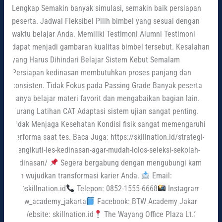
Lengkap Semakin banyak simulasi, semakin baik persiapan
peserta. Jadwal Fleksibel Pilih bimbel yang sesuai dengan
waktu belajar Anda. Memiliki Testimoni Alumni Testimoni
dapat menjadi gambaran kualitas bimbel tersebut. Kesalahan
yang Harus Dihindari Belajar Sistem Kebut Semalam
Persiapan kedinasan membutuhkan proses panjang dan
konsisten. Tidak Fokus pada Passing Grade Banyak peserta
hanya belajar materi favorit dan mengabaikan bagian lain.
Kurang Latihan CAT Adaptasi sistem ujian sangat penting.
Tidak Menjaga Kesehatan Kondisi fisik sangat memengaruhi
performa saat tes. Baca Juga: https://skillnation.id/strategi-
mengikuti-les-kedinasan-agar-mudah-lolos-seleksi-sekolah-
kedinasan/
Segera bergabung dengan mengubungi kami
dan wujudkan transformasi karier Anda.
Email:
cs@skillnation.id
Telepon: 0852-1555-6668
Instagram:
@btw_academy_jakarta
Facebook: BTW Academy Jakarta
Website: skillnation.id
The Wayang Office Plaza Lt.3,