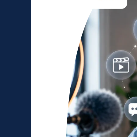
Creator
agar
Konten
Lebih
Menarik
dan
Bernilai