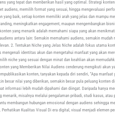
ens yang tepat dan memberikan hasil yang optimal. Strategi konte
et audiens, memilih format yang sesuai, hingga mengevaluasi perf
n yang baik, setiap konten memiliki arah yang jelas dan mampu me
anding, meningkatkan engagement, maupun mengembangkan bisnis.
onten yang menarik adalah memahami siapa yang akan menikmati
 audiens antara lain: Semakin memahami audiens, semakin mudah
elevan. 2. Tentukan Niche yang Jelas Niche adalah fokus utama kon
s mengenali identitas akun dan mengetahui manfaat yang akan me
emilih niche yang sesuai dengan minat dan keahlian akan memudah
 Konten yang Memberikan Nilai Audiens cenderung mengikuti akun y
mpublikasikan konten, tanyakan kepada diri sendiri, “Apa manfaat 
in besar nilai yang diberikan, semakin besar pula peluang konten di
at informasi lebih mudah dipahami dan diingat. Daripada hanya m
menarik, misalnya melalui pengalaman pribadi, studi kasus, atau
mbantu membangun hubungan emosional dengan audiens sehingga me
Perhatikan Kualitas Visual Di era digital, visual menjadi elemen p