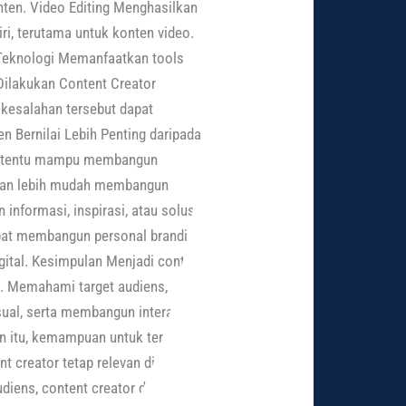
ten. Video Editing Menghasilkan
ri, terutama untuk konten video.
i Teknologi Memanfaatkan tools
 Dilakukan Content Creator
kesalahan tersebut dapat
 Bernilai Lebih Penting daripada
lum tentu mampu membangun
akan lebih mudah membangun
informasi, inspirasi, atau solusi
apat membangun personal branding
gital. Kesimpulan Menjadi content
na. Memahami target audiens,
sual, serta membangun interaksi
n itu, kemampuan untuk terus
 creator tetap relevan di tengah
diens, content creator dapat