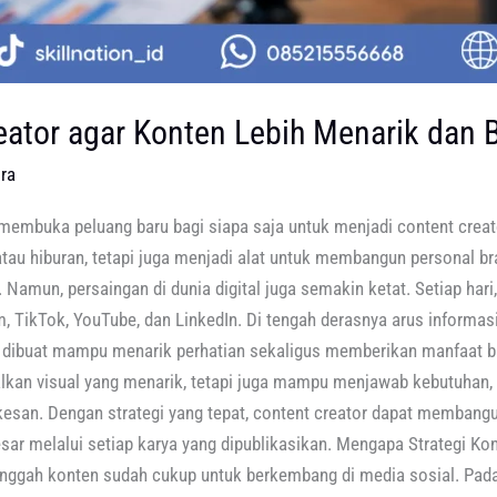
eator agar Konten Lebih Menarik dan B
ira
embuka peluang baru bagi siapa saja untuk menjadi content creator.
atau hiburan, tetapi juga menjadi alat untuk membangun personal 
 Namun, persaingan di dunia digital juga semakin ketat. Setiap hari
m, TikTok, YouTube, dan LinkedIn. Di tengah derasnya arus informasi
ng dibuat mampu menarik perhatian sekaligus memberikan manfaat b
lkan visual yang menarik, tetapi juga mampu menjawab kebutuhan,
san. Dengan strategi yang tepat, content creator dapat membangu
ar melalui setiap karya yang dipublikasikan. Mengapa Strategi Ko
gah konten sudah cukup untuk berkembang di media sosial. Padahal