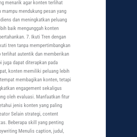
g menarik agar konten terlihat
dalah mampu mendukung pesan yang
diens dan meningkatkan peluang
Lebih baik mengunggah konten
ertahankan. 7. Ikuti Tren dengan
kuti tren tanpa mempertimbangkan
p terlihat autentik dan memberikan
pi juga dapat diterapkan pada
pat, konten memiliki peluang lebih
r tempat membagikan konten, tetapi
gkatkan engagement sekaligus
ng oleh evaluasi. Manfaatkan fitur
etahui jenis konten yang paling
ator Selain strategi, content
s. Beberapa skill yang penting
ywriting Menulis caption, judul,