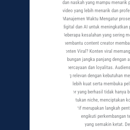
dan naskah yang mampu menarik pe
video yang lebih menarik dan prof
Manajemen Waktu Mengatur proses r
digital dan AI untuk meningkatkan 
Beberapa kesalahan yang sering m
membantu content creator membang
Konten Viral? Konten viral meman
hubungan jangka panjang dengan 
kepercayaan dan loyalitas. Audiens
yang relevan dengan kebutuhan me
yang lebih kuat serta membuka pel
creator yang berhasil tidak hanya 
menentukan niche, menciptakan kon
yang aktif merupakan langkah pen
belajar, mengikuti perkembangan t
persaingan yang semakin ketat. De