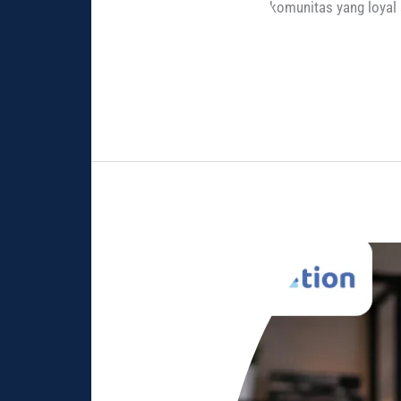
membangun komunitas yang loyal se
Read More »
Cara
Menentukan
Niche
Konten
agar
Akun