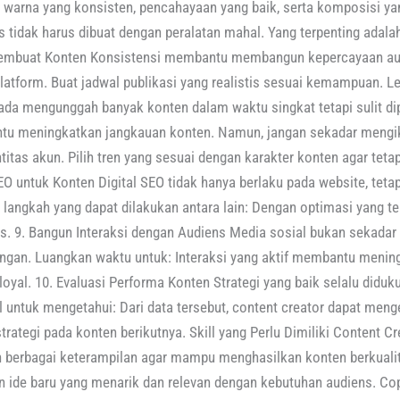
, warna yang konsisten, pencahayaan yang baik, serta komposisi yan
tas tidak harus dibuat dengan peralatan mahal. Yang terpenting a
 Membuat Konten Konsistensi membantu membangun kepercayaan au
latform. Buat jadwal publikasi yang realistis sesuai kemampuan. 
pada mengunggah banyak konten dalam waktu singkat tetapi sulit dip
ntu meningkatkan jangkauan konten. Namun, jangan sekadar mengi
titas akun. Pilih tren yang sesuai dengan karakter konten agar teta
SEO untuk Konten Digital SEO tidak hanya berlaku pada website, teta
a langkah yang dapat dilakukan antara lain: Dengan optimasi yang te
s. 9. Bangun Interaksi dengan Audiens Media sosial bukan sekada
gan. Luangkan waktu untuk: Interaksi yang aktif membantu menin
al. 10. Evaluasi Performa Konten Strategi yang baik selalu diduku
l untuk mengetahui: Dari data tersebut, content creator dapat meng
rategi pada konten berikutnya. Skill yang Perlu Dimiliki Content Cre
 berbagai keterampilan agar mampu menghasilkan konten berkualita
an ide baru yang menarik dan relevan dengan kebutuhan audiens. Cop