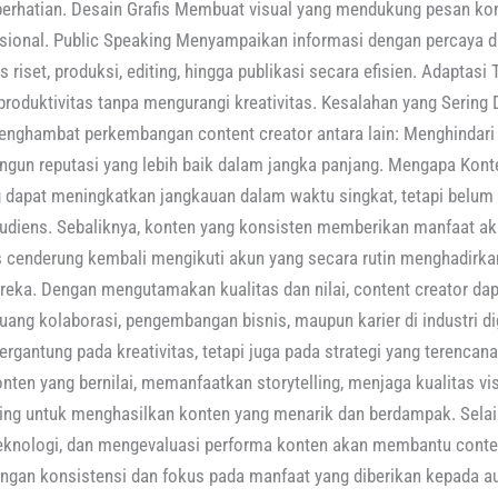
rhatian. Desain Grafis Membuat visual yang mendukung pesan kon
esional. Public Speaking Menyampaikan informasi dengan percaya di
iset, produksi, editing, hingga publikasi secara efisien. Adaptas
produktivitas tanpa mengurangi kreativitas. Kesalahan yang Sering
enghambat perkembangan content creator antara lain: Menghindari 
un reputasi yang lebih baik dalam jangka panjang. Mengapa Konten
g dapat meningkatkan jangkauan dalam waktu singkat, tetapi be
audiens. Sebaliknya, konten yang konsisten memberikan manfaat 
 cenderung kembali mengikuti akun yang secara rutin menghadirkan 
reka. Dengan mengutamakan kualitas dan nilai, content creator d
uang kolaborasi, pengembangan bisnis, maupun karier di industri di
bergantung pada kreativitas, tetapi juga pada strategi yang terenca
ten yang bernilai, memanfaatkan storytelling, menjaga kualitas vi
ting untuk menghasilkan konten yang menarik dan berdampak. Selai
eknologi, dan mengevaluasi performa konten akan membantu content
ngan konsistensi dan fokus pada manfaat yang diberikan kepada au