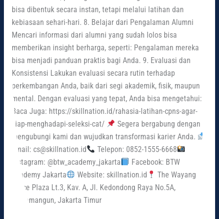
bisa dibentuk secara instan, tetapi melalui latihan dan
kebiasaan sehari-hari. 8. Belajar dari Pengalaman Alumni
Mencari informasi dari alumni yang sudah lolos bisa
memberikan insight berharga, seperti: Pengalaman mereka
bisa menjadi panduan praktis bagi Anda. 9. Evaluasi dan
Konsistensi Lakukan evaluasi secara rutin terhadap
perkembangan Anda, baik dari segi akademik, fisik, maupun
mental. Dengan evaluasi yang tepat, Anda bisa mengetahui:
Baca Juga: https://skillnation.id/rahasia-latihan-cpns-agar-
siap-menghadapi-seleksi-cat/
Segera bergabung dengan
mengubungi kami dan wujudkan transformasi karier Anda.
Email: cs@skillnation.id
Telepon: 0852-1555-6668
Instagram: @btw_academy_jakarta
Facebook: BTW
Academy Jakarta
Website: skillnation.id
The Wayang
Office Plaza Lt.3, Kav. A, Jl. Kedondong Raya No.5A,
Rawamangun, Jakarta Timur