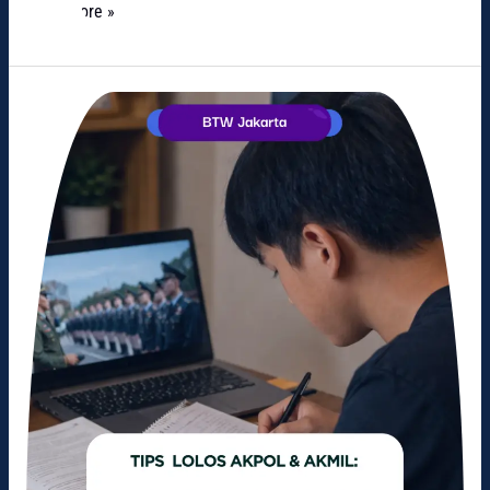
Read More »
Cara
Efektif
Lolos
AKPOL
dan
AKMIL
dengan
Les
Kedinasan