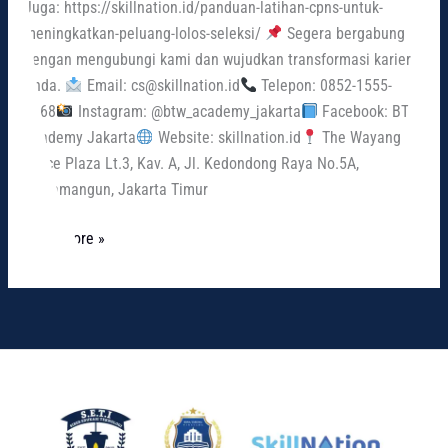
Juga: https://skillnation.id/panduan-latihan-cpns-untuk-
meningkatkan-peluang-lolos-seleksi/
Segera bergabung
dengan mengubungi kami dan wujudkan transformasi karier
Anda.
Email: cs@skillnation.id
Telepon: 0852-1555-
6668
Instagram: @btw_academy_jakarta
Facebook: BTW
Academy Jakarta
Website: skillnation.id
The Wayang
Office Plaza Lt.3, Kav. A, Jl. Kedondong Raya No.5A,
Rawamangun, Jakarta Timur
Read More »