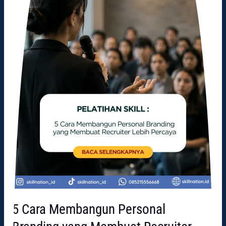
yang
Membuat
Recruiter
Lebih
Percaya
5 Cara Membangun Personal