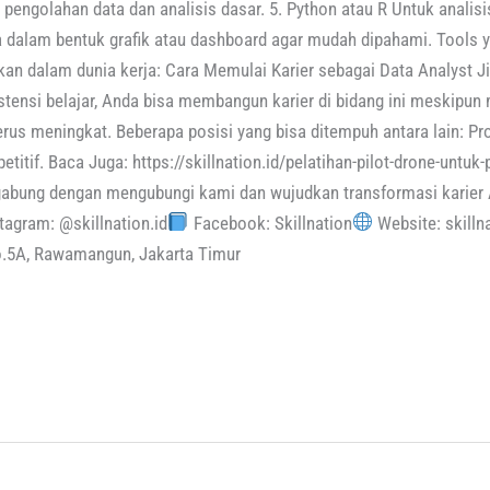
 pengolahan data dan analisis dasar. 5. Python atau R Untuk analisi
a dalam bentuk grafik atau dashboard agar mudah dipahami. Tools 
n dalam dunia kerja: Cara Memulai Karier sebagai Data Analyst Ji
tensi belajar, Anda bisa membangun karier di bidang ini meskipun m
erus meningkat. Beberapa posisi yang bisa ditempuh antara lain: P
etitif. Baca Juga: https://skillnation.id/pelatihan-pilot-drone-untuk
abung dengan mengubungi kami dan wujudkan transformasi karier
tagram: @skillnation.id
Facebook: Skillnation
Website: skillna
No.5A, Rawamangun, Jakarta Timur