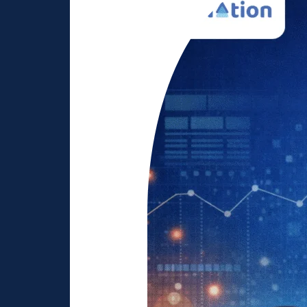
Lengkap
Menjadi
Data
Analyst:
Skill,
Tools,
dan
Peluang
Karier