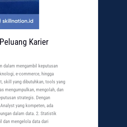
 Peluang Karier
haan dalam mengambil keputusan
teknologi, e-commerce, hingga
, skill yang dibutuhkan, tools yang
tugas mengumpulkan, mengolah, dan
putusan strategis. Dengan
a Analyst yang kompeten, ada
ungan dalam data. 2. Statistik
l dan mengelola data dari