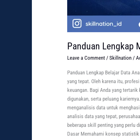
Panduan Lengkap Men
Leave a Comment
/
Skillnation
/
A
Panduan Lengkap Belajar Data Anal
yang tepat. Oleh karena itu, profe
keuangan. Bagi Anda yang tertarik 
digunakan, serta peluang karierny
menganalisis data untuk menghasi
analisis data yang tepat, perusaha
beberapa skill penting yang perlu 
Dasar Memahami konsep statistik u