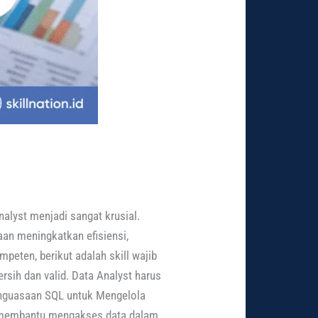
nalyst menjadi sangat krusial.
an meningkatkan efisiensi,
peten, berikut adalah skill wajib
ersih dan valid. Data Analyst harus
Penguasaan SQL untuk Mengelola
ni membantu mengakses data dalam