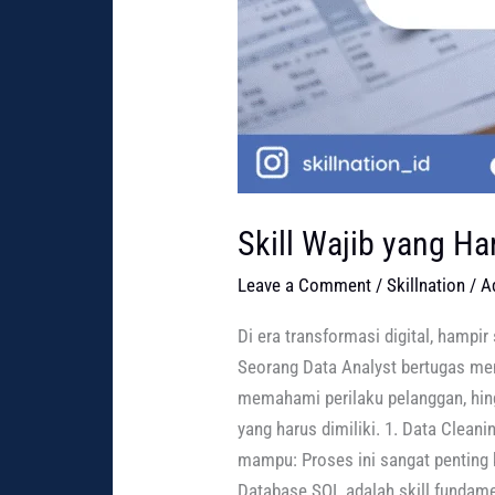
Skill Wajib yang Ha
Leave a Comment
/
Skillnation
/
A
Di era transformasi digital, hampir
Seorang Data Analyst bertugas me
memahami perilaku pelanggan, hing
yang harus dimiliki. 1. Data Cleani
mampu: Proses ini sangat penting 
Database SQL adalah skill fundam