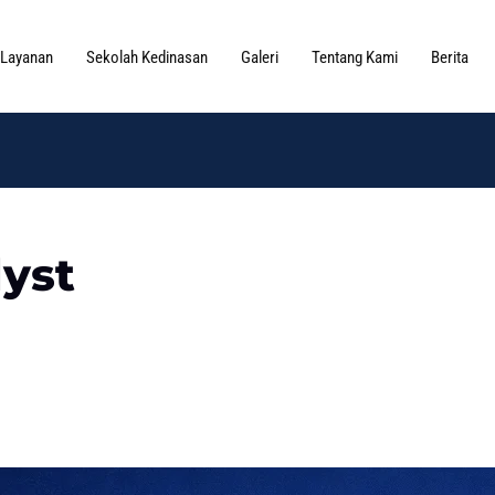
Layanan
Sekolah Kedinasan
Galeri
Tentang Kami
Berita
lyst