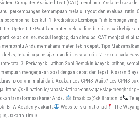
sistem Computer Assisted Test (CAT) membantu Anda terbiasa den
tahui perkembangan kemampuan melalui tryout dan evaluasi rutin.
an beberapa hal berikut: 1. Kredibilitas Lembaga Pilih lembaga yang
Materi Up-to-Date Pastikan materi selalu diperbarui sesuai kebijakan
eperti kelas online, modul lengkap, dan simulasi CAT menjadi nila
 membantu Anda memahami materi lebih cepat. Tips Maksimalkan 
kelas, tetapi juga belajar mandiri secara rutin. 2. Fokus pada Pas
 rata-rata. 3. Perbanyak Latihan Soal Semakin banyak latihan, sem
emampuan mengerjakan soal dengan cepat dan tepat. Kisaran Biay
an durasi program, mulai dari: Apakah Les CPNS Wajib? Les CPNS buk
 https://skillnation.id/rahasia-latihan-cpns-agar-siap-menghadapi
kan transformasi karier Anda.
Email: cs@skillnation.id
Tele
k: BTW Academy Jakarta
Website: skillnation.id
The Wayang O
un, Jakarta Timur