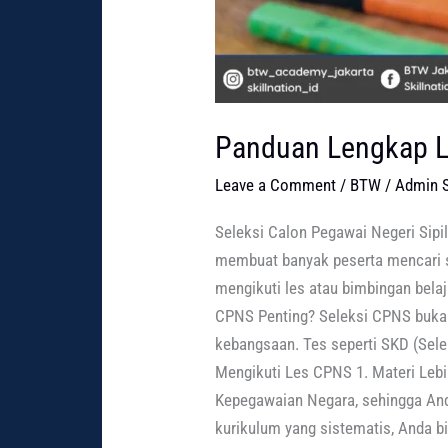
Panduan Lengkap L
Leave a Comment
/
BTW
/
Admin S
Seleksi Calon Pegawai Negeri Sipil
membuat banyak peserta mencari str
mengikuti les atau bimbingan bela
CPNS Penting? Seleksi CPNS bukan
kebangsaan. Tes seperti SKD (Sel
Mengikuti Les CPNS 1. Materi Lebi
Kepegawaian Negara, sehingga Anda
kurikulum yang sistematis, Anda b