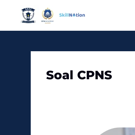
Skip
to
content
Soal CPNS
Panduan