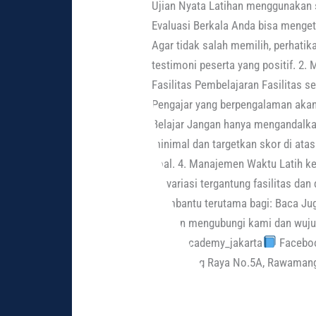
Ujian Nyata Latihan menggunakan 
Evaluasi Berkala Anda bisa menge
Agar tidak salah memilih, perhatik
testimoni peserta yang positif. 2. 
Fasilitas Pembelajaran Fasilitas s
Pengajar yang berpengalaman akan
Belajar Jangan hanya mengandalkan 
minimal dan targetkan skor di atas
soal. 4. Manajemen Waktu Latih k
bervariasi tergantung fasilitas d
membantu terutama bagi: Baca Juga:
dengan mengubungi kami dan wujud
@btw_academy_jakarta
Faceboo
Kedondong Raya No.5A, Rawamang
Read More »