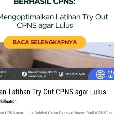
n Latihan Try Out CPNS agar Lulus
killnation
ut CPNS agar Lulus Seleksi Calon Pegawai Negeri Sipil (CPNS) sel