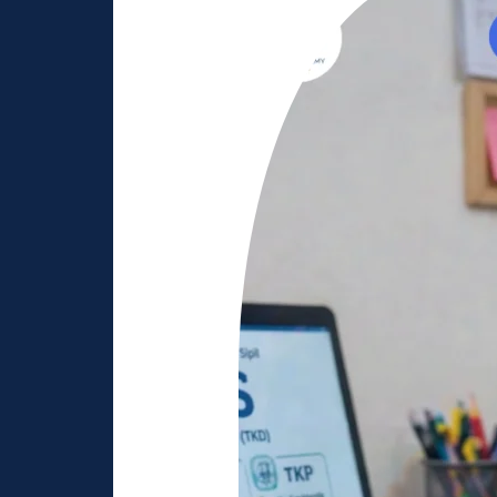
Lengkap
Les
CPNS
untuk
Meningkatkan
Peluang
Lulus