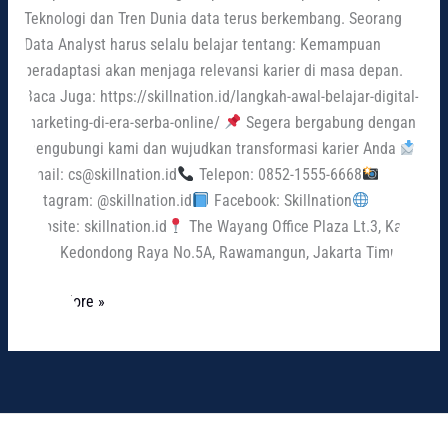
Teknologi dan Tren Dunia data terus berkembang. Seorang
Data Analyst harus selalu belajar tentang: Kemampuan
beradaptasi akan menjaga relevansi karier di masa depan.
Baca Juga: https://skillnation.id/langkah-awal-belajar-digital-
marketing-di-era-serba-online/
Segera bergabung dengan
mengubungi kami dan wujudkan transformasi karier Anda
Email: cs@skillnation.id
Telepon: 0852-1555-6668
Instagram: @skillnation.id
Facebook: Skillnation
Website: skillnation.id
The Wayang Office Plaza Lt.3, Kav.
A, Jl. Kedondong Raya No.5A, Rawamangun, Jakarta Timur
Read More »