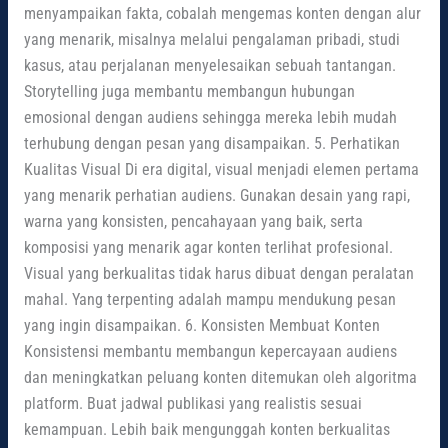
menyampaikan fakta, cobalah mengemas konten dengan alur
yang menarik, misalnya melalui pengalaman pribadi, studi
kasus, atau perjalanan menyelesaikan sebuah tantangan.
Storytelling juga membantu membangun hubungan
emosional dengan audiens sehingga mereka lebih mudah
terhubung dengan pesan yang disampaikan. 5. Perhatikan
Kualitas Visual Di era digital, visual menjadi elemen pertama
yang menarik perhatian audiens. Gunakan desain yang rapi,
warna yang konsisten, pencahayaan yang baik, serta
komposisi yang menarik agar konten terlihat profesional.
Visual yang berkualitas tidak harus dibuat dengan peralatan
mahal. Yang terpenting adalah mampu mendukung pesan
yang ingin disampaikan. 6. Konsisten Membuat Konten
Konsistensi membantu membangun kepercayaan audiens
dan meningkatkan peluang konten ditemukan oleh algoritma
platform. Buat jadwal publikasi yang realistis sesuai
kemampuan. Lebih baik mengunggah konten berkualitas