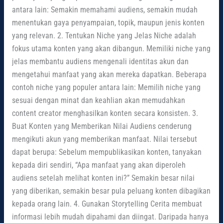
antara lain: Semakin memahami audiens, semakin mudah
menentukan gaya penyampaian, topik, maupun jenis konten
yang relevan. 2. Tentukan Niche yang Jelas Niche adalah
fokus utama konten yang akan dibangun. Memiliki niche yang
jelas membantu audiens mengenali identitas akun dan
mengetahui manfaat yang akan mereka dapatkan. Beberapa
contoh niche yang populer antara lain: Memilih niche yang
sesuai dengan minat dan keahlian akan memudahkan
content creator menghasilkan konten secara konsisten. 3.
Buat Konten yang Memberikan Nilai Audiens cenderung
mengikuti akun yang memberikan manfaat. Nilai tersebut
dapat berupa: Sebelum mempublikasikan konten, tanyakan
kepada diri sendiri, “Apa manfaat yang akan diperoleh
audiens setelah melihat konten ini?” Semakin besar nilai
yang diberikan, semakin besar pula peluang konten dibagikan
kepada orang lain. 4. Gunakan Storytelling Cerita membuat
informasi lebih mudah dipahami dan diingat. Daripada hanya