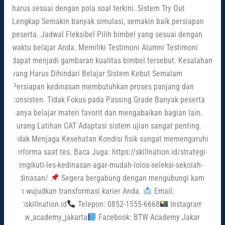
harus sesuai dengan pola soal terkini. Sistem Try Out
Lengkap Semakin banyak simulasi, semakin baik persiapan
peserta. Jadwal Fleksibel Pilih bimbel yang sesuai dengan
waktu belajar Anda. Memiliki Testimoni Alumni Testimoni
dapat menjadi gambaran kualitas bimbel tersebut. Kesalahan
yang Harus Dihindari Belajar Sistem Kebut Semalam
Persiapan kedinasan membutuhkan proses panjang dan
konsisten. Tidak Fokus pada Passing Grade Banyak peserta
hanya belajar materi favorit dan mengabaikan bagian lain.
Kurang Latihan CAT Adaptasi sistem ujian sangat penting.
Tidak Menjaga Kesehatan Kondisi fisik sangat memengaruhi
performa saat tes. Baca Juga: https://skillnation.id/strategi-
mengikuti-les-kedinasan-agar-mudah-lolos-seleksi-sekolah-
kedinasan/
Segera bergabung dengan mengubungi kami
dan wujudkan transformasi karier Anda.
Email:
cs@skillnation.id
Telepon: 0852-1555-6668
Instagram:
@btw_academy_jakarta
Facebook: BTW Academy Jakarta