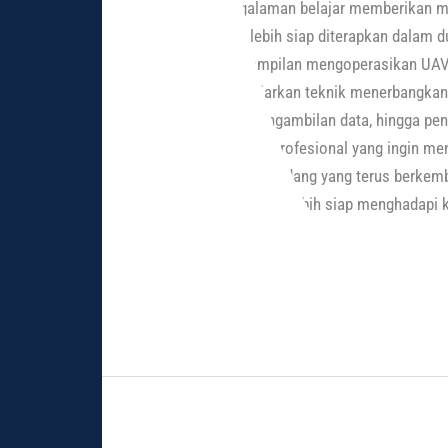
pengalaman belajar memberikan ma
yang lebih siap diterapkan dalam 
keterampilan mengoperasikan UAV s
mengajarkan teknik menerbangkan 
misi, pengambilan data, hingga pe
maupun profesional yang ingin me
karier di bidang yang terus berke
Anda akan lebih siap menghadapi 
Read More »