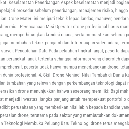
gkat. Keselamatan Penerbangan Aspek keselamatan menjadi bagian
pelajari prosedur sebelum penerbangan, manajemen risiko, hingga
ian Drone Materi ini meliputi teknik lepas landas, manuver, pendara
uhan misi. Perencanaan Misi Operator drone profesional harus m
bang, memperhitungkan kondisi cuaca, serta memastikan seluruh p
 juga membahas teknik pengambilan foto maupun video udara, te
 survei. Pengolahan Data Pada pelatihan tingkat lanjut, peserta da
n perangkat lunak tertentu sehingga informasi yang diperoleh dap
 komprehensif, peserta tidak hanya mampu menerbangkan drone, te
 dunia profesional. 4. Skill Drone Menjadi Nilai Tambah di Dunia Ke
ilan tambahan yang relevan dengan perkembangan teknologi dapat 
erasikan drone menunjukkan bahwa seseorang memiliki: Bagi mah
pat menjadi investasi jangka panjang untuk memperkuat portofolio
edikit perusahaan yang memberikan nilai lebih kepada kandidat yang
erasian drone, terutama pada sektor yang membutuhkan dokument
an Teknologi Membuka Peluang Baru Teknologi drone terus mengal