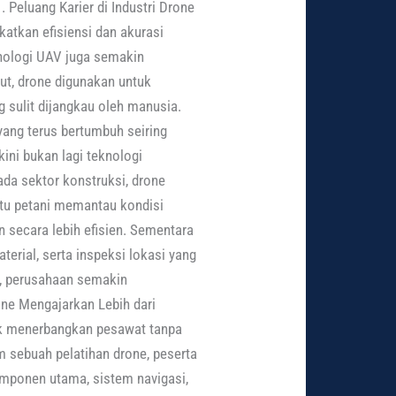
. Peluang Karier di Industri Drone
tkan efisiensi dan akurasi
knologi UAV juga semakin
but, drone digunakan untuk
 sulit dijangkau oleh manusia.
yang terus bertumbuh seiring
kini bukan lagi teknologi
ada sektor konstruksi, drone
tu petani memantau kondisi
secara lebih efisien. Sementara
rial, serta inspeksi lokasi yang
t, perusahaan semakin
ne Mengajarkan Lebih dari
ik menerbangkan pesawat tanpa
am sebuah pelatihan drone, peserta
mponen utama, sistem navigasi,