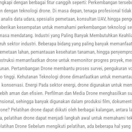
ilengkapi dengan berbagai fitur canggih seperti: Perkembangan ter
an dengan teknologi drone. Di masa depan, tenaga profesional tida
i analis data udara, spesialis pemetaan, konsultan UAV, hingga pen
emberikan kesempatan untuk memahami perkembangan teknologi se
 masa mendatang. Industri yang Paling Banyak Membutuhkan Keahlia
uh sektor industri. Beberapa bidang yang paling banyak memanfaatka
pemetaan lahan, pemantauan kesehatan tanaman, hingga penyempro
onstruksi memanfaatkan drone untuk memonitor progres proyek, m
nan. Pertambangan Drone membantu proses survei, pengukuran vol
ko tinggi. Kehutanan Teknologi drone dimanfaatkan untuk memantau
onservasi. Energi Pada sektor energi, drone digunakan untuk memeri
 lebih aman dan efisien. Perfilman dan Media Drone menghasilkan 
nsional, sehingga banyak digunakan dalam produksi film, dokumente
ne? Pelatihan drone dapat diikuti oleh berbagai kalangan, antara 
ta, pelatihan drone dapat menjadi langkah awal untuk memahami te
elatihan Drone Sebelum mengikuti pelatihan, ada beberapa hal yang 