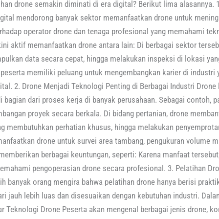
an drone semakin diminati di era digital? Berikut lima alasannya. 1
gital mendorong banyak sektor memanfaatkan drone untuk meningka
terhadap operator drone dan tenaga profesional yang memahami te
ni aktif memanfaatkan drone antara lain: Di berbagai sektor terse
lkan data secara cepat, hingga melakukan inspeksi di lokasi yang
 peserta memiliki peluang untuk mengembangkan karier di industri 
tal. 2. Drone Menjadi Teknologi Penting di Berbagai Industri Drone 
 bagian dari proses kerja di banyak perusahaan. Sebagai contoh, p
angan proyek secara berkala. Di bidang pertanian, drone memban
ang membutuhkan perhatian khusus, hingga melakukan penyemprotan 
nfaatkan drone untuk survei area tambang, pengukuran volume mate
 memberikan berbagai keuntungan, seperti: Karena manfaat tersebu
mahami pengoperasian drone secara profesional. 3. Pelatihan Dro
 banyak orang mengira bahwa pelatihan drone hanya berisi prakt
ari jauh lebih luas dan disesuaikan dengan kebutuhan industri. Dal
 Teknologi Drone Peserta akan mengenal berbagai jenis drone, ko