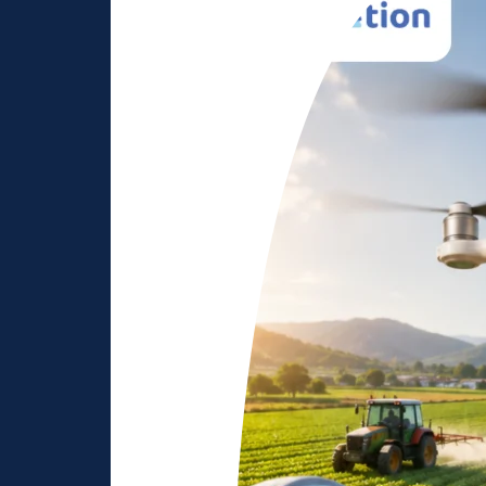
Alasan
Mengapa
Pelatihan
Drone
Semakin
Diminati
di
Era
Digital