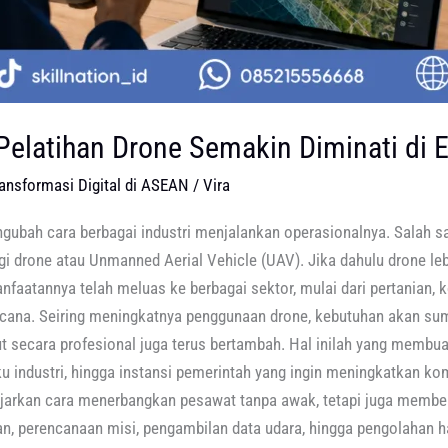
elatihan Drone Semakin Diminati di Er
ransformasi Digital di ASEAN
/
Vira
gubah cara berbagai industri menjalankan operasionalnya. Salah s
i drone atau Unmanned Aerial Vehicle (UAV). Jika dahulu drone leb
anfaatannya telah meluas ke berbagai sektor, mulai dari pertanian, k
ncana. Seiring meningkatnya penggunaan drone, kebutuhan akan 
 secara profesional juga terus bertambah. Hal inilah yang membua
u industri, hingga instansi pemerintah yang ingin meningkatkan kom
ajarkan cara menerbangkan pesawat tanpa awak, tetapi juga membe
 perencanaan misi, pengambilan data udara, hingga pengolahan has