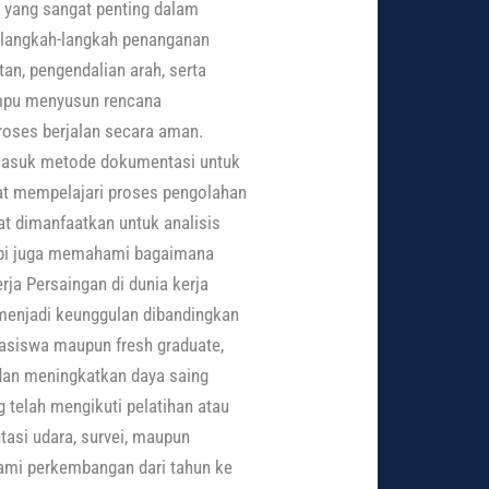
 yang sangat penting dalam
 langkah-langkah penanganan
tan, pengendalian arah, serta
ampu menyusun rencana
roses berjalan secara aman.
rmasuk metode dokumentasi untuk
pat mempelajari proses pengolahan
at dimanfaatkan untuk analisis
tapi juga memahami bagaimana
rja Persaingan di dunia kerja
menjadi keunggulan dibandingkan
asiswa maupun fresh graduate,
 dan meningkatkan daya saing
 telah mengikuti pelatihan atau
asi udara, survei, maupun
ami perkembangan dari tahun ke