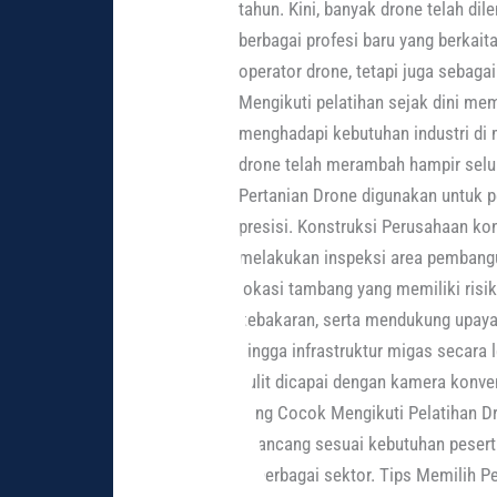
tahun. Kini, banyak drone telah d
berbagai profesi baru yang berkait
operator drone, tetapi juga sebaga
Mengikuti pelatihan sejak dini m
menghadapi kebutuhan industri di
drone telah merambah hampir selur
Pertanian Drone digunakan untuk 
presisi. Konstruksi Perusahaan k
melakukan inspeksi area pembangu
lokasi tambang yang memiliki risi
kebakaran, serta mendukung upaya k
hingga infrastruktur migas secara
sulit dicapai dengan kamera konve
yang Cocok Mengikuti Pelatihan Dro
dirancang sesuai kebutuhan peser
di berbagai sektor. Tips Memilih P