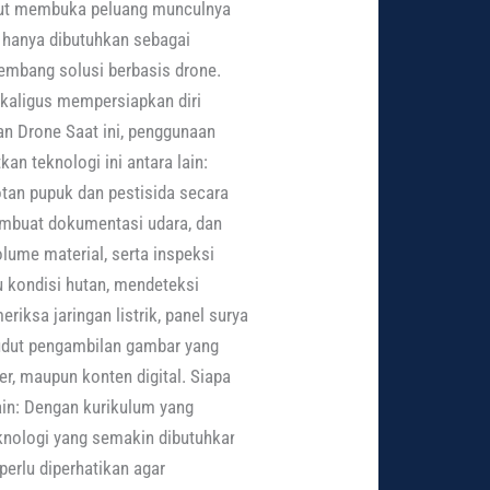
sebut membuka peluang munculnya
k hanya dibutuhkan sebagai
gembang solusi berbasis drone.
kaligus mempersiapkan diri
n Drone Saat ini, penggunaan
n teknologi ini antara lain:
tan pupuk dan pestisida secara
embuat dokumentasi udara, dan
ume material, serta inspeksi
 kondisi hutan, mendeteksi
ksa jaringan listrik, panel surya,
sudut pengambilan gambar yang
r, maupun konten digital. Siapa
lain: Dengan kurikulum yang
knologi yang semakin dibutuhkan
perlu diperhatikan agar