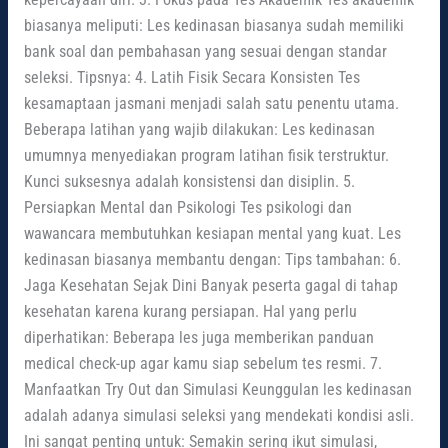
biasanya meliputi: Les kedinasan biasanya sudah memiliki
bank soal dan pembahasan yang sesuai dengan standar
seleksi. Tipsnya: 4. Latih Fisik Secara Konsisten Tes
kesamaptaan jasmani menjadi salah satu penentu utama.
Beberapa latihan yang wajib dilakukan: Les kedinasan
umumnya menyediakan program latihan fisik terstruktur.
Kunci suksesnya adalah konsistensi dan disiplin. 5.
Persiapkan Mental dan Psikologi Tes psikologi dan
wawancara membutuhkan kesiapan mental yang kuat. Les
kedinasan biasanya membantu dengan: Tips tambahan: 6.
Jaga Kesehatan Sejak Dini Banyak peserta gagal di tahap
kesehatan karena kurang persiapan. Hal yang perlu
diperhatikan: Beberapa les juga memberikan panduan
medical check-up agar kamu siap sebelum tes resmi. 7.
Manfaatkan Try Out dan Simulasi Keunggulan les kedinasan
adalah adanya simulasi seleksi yang mendekati kondisi asli.
Ini sangat penting untuk: Semakin sering ikut simulasi,