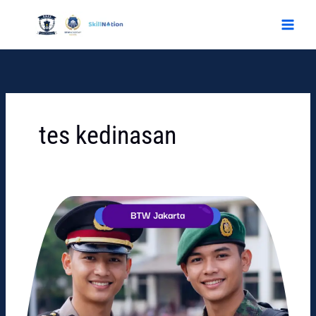
Skip
to
content
tes kedinasan
Tips
Lolos
AKPOL
dan
AKMIL
dengan
Bantuan