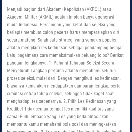
Menjadi bagian dari Akademi Kepolisian (AKPOL) atau
Akademi Militer (AKMIL) adalah impian banyak generasi
muda Indonesia. Persaingan yang ketat dan seleksi yang
berlapis membuat calon peserta harus mempersiapkan diri
secara matang. Salah satu strategi yang semakin populer
adalah mengikuti les kedinasan sebagai pendamping belajar.
Lalu, bagaimana cara memaksimalkan peluang lolos? Berikut
panduan lengkapnya. 1. Pahami Tahapan Seleksi Secara
Menyeluruh Langkah pertama adalah memahami seluruh
proses seleksi, mulai dari: Dengan mengikuti les kedinasan,
biasanya kamu akan mendapatkan gambaran lengkap serta
simulasi setiap tahap seleksi, sehingga tidak kaget saat
menghadapi tes sebenarnya. 2. Pilih Les Kedinasan yang
Kredibel Tidak semua tempat les memiliki kualitas yang
sama. Pilih lembaga yang: Les yang berkualitas akan
membantu kamu memahami pola soal dan meningkatkan
kepercayaan diri. 3. Fokus pada Tes Akademik Tes akademik