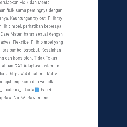
Persiapkan Fisik dan Mental
pan fisik sama pentingnya dengan
ya. Keuntungan try out: Pilih try
lih bimbel, perhatikan beberapa
 Date Materi harus sesuai dengan
adwal Fleksibel Pilih bimbel yang
itas bimbel tersebut. Kesalahan
ng dan konsisten. Tidak Fokus
 Latihan CAT Adaptasi sistem ujian
a: https://skillnation.id/strategi-
mengubungi kami dan wujudkan
_academy_jakarta
Facebook:
ong Raya No.5A, Rawamangun,