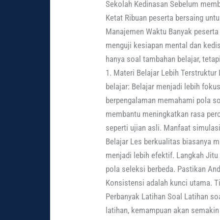
Sekolah Kedinasan Sebelum membah
Ketat Ribuan peserta bersaing unt
Manajemen Waktu Banyak peserta ke
menguji kesiapan mental dan kedis
hanya soal tambahan belajar, teta
1. Materi Belajar Lebih Terstruktu
belajar: Belajar menjadi lebih fok
berpengalaman memahami pola soal
membantu meningkatkan rasa percay
seperti ujian asli. Manfaat simula
Belajar Les berkualitas biasanya m
menjadi lebih efektif. Langkah Ji
pola seleksi berbeda. Pastikan An
Konsistensi adalah kunci utama. Tip
Perbanyak Latihan Soal Latihan s
latihan, kemampuan akan semakin 