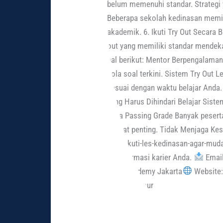
belum memenuhi standar. Strategi 
Beberapa sekolah kedinasan memili
akademik. 6. Ikuti Try Out Secara 
out yang memiliki standar mendeka
hal berikut: Mentor Berpengalaman
pola soal terkini. Sistem Try Out 
sesuai dengan waktu belajar Anda.
yang Harus Dihindari Belajar Sis
pada Passing Grade Banyak peserta
sangat penting. Tidak Menjaga Kese
mengikuti-les-kedinasan-agar-mud
transformasi karier Anda.
Email
BTW Academy Jakarta
Website: 
Jakarta Timur
Read More »