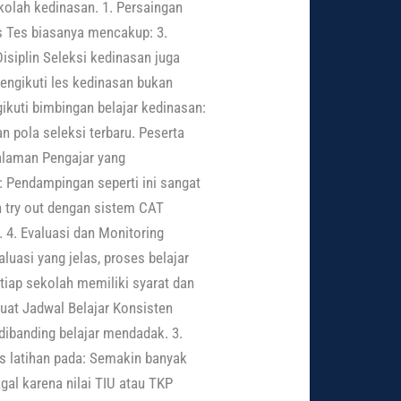
olah kedinasan. 1. Persaingan
s Tes biasanya mencakup: 3.
siplin Seleksi kedinasan juga
engikuti les kedinasan bukan
ikuti bimbingan belajar kedinasan:
n pola seleksi terbaru. Peserta
galaman Pengajar yang
Pendampingan seperti ini sangat
n try out dengan sistem CAT
. 4. Evaluasi dan Monitoring
luasi yang jelas, proses belajar
tiap sekolah memiliki syarat dan
uat Jadwal Belajar Konsisten
 dibanding belajar mendadak. 3.
s latihan pada: Semakin banyak
al karena nilai TIU atau TKP