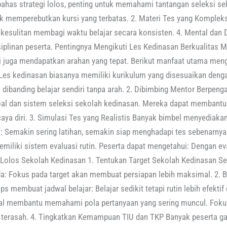
as strategi lolos, penting untuk memahami tantangan seleksi sek
uk memperebutkan kursi yang terbatas. 2. Materi Tes yang Komplek
sulitan membagi waktu belajar secara konsisten. 4. Mental dan Di
iplinan peserta. Pentingnya Mengikuti Les Kedinasan Berkualitas M
pi juga mendapatkan arahan yang tepat. Berikut manfaat utama meng
r Les kedinasan biasanya memiliki kurikulum yang disesuaikan denga
us dibanding belajar sendiri tanpa arah. 2. Dibimbing Mentor Berpen
 dan sistem seleksi sekolah kedinasan. Mereka dapat membantu: 
a diri. 3. Simulasi Tes yang Realistis Banyak bimbel menyediaka
si: Semakin sering latihan, semakin siap menghadapi tes sebenarnya
emiliki sistem evaluasi rutin. Peserta dapat mengetahui: Dengan eva
tu Lolos Sekolah Kedinasan 1. Tentukan Target Sekolah Kedinasan Se
da: Fokus pada target akan membuat persiapan lebih maksimal. 2. B
s membuat jadwal belajar: Belajar sedikit tetapi rutin lebih efektif
oal membantu memahami pola pertanyaan yang sering muncul. Foku
terasah. 4. Tingkatkan Kemampuan TIU dan TKP Banyak peserta gag