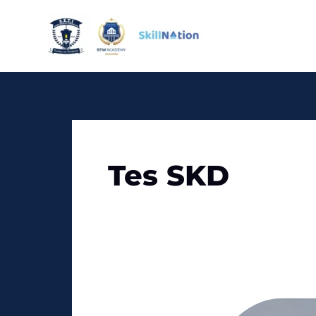
Skip
to
content
Tes SKD
Langkah