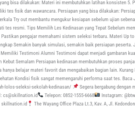
yang bisa dilakukan: Materi ini membutuhkan latihan konsisten 5. 
ki tes fisik dan wawancara. Persiapan yang bisa dilakukan: Persia
Berkala Try out membantu mengukur kesiapan sebelum ujian sebenarn
ti tes resmi. Tips Memilih Les Kedinasan yang Tepat Sebelum memi
 Pastikan pengajar memahami sistem seleksi terbaru. Materi Up to
Lengkap Semakin banyak simulasi, semakin baik persiapan peserta. J
 Memiliki Testimoni Alumni Testimoni dapat menjadi gambaran kual
tem Kebut Semalam Persiapan kedinasan membutuhkan proses panja
 hanya belajar materi favorit dan mengabaikan bagian lain. Kurang
hatan Kondisi fisik sangat memengaruhi performa saat tes. Baca Jug
ah-lolos-seleksi-sekolah-kedinasan/
Segera bergabung dengan 
: cs@skillnation.id
Telepon: 0852-1555-6668
Instagram: @btw
skillnation.id
The Wayang Office Plaza Lt.3, Kav. A, Jl. Kedond