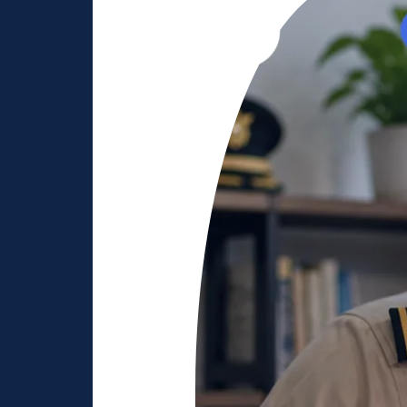
Jitu
Lolos
Sekolah
Kedinasan
dengan
Les
Berkualitas
dan
Terarah