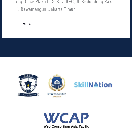
Wayang Office Plaza Lt.3, Kav. B–C, Jl. Kedondong Raya
No.5A, Rawamangun, Jakarta Timur
Read More »