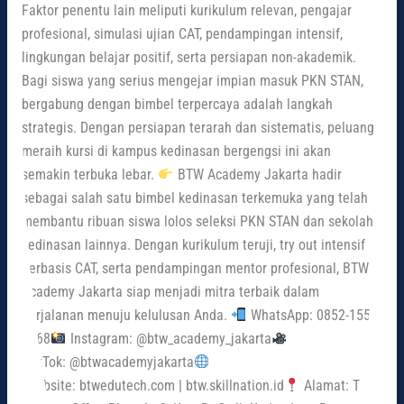
Faktor penentu lain meliputi kurikulum relevan, pengajar
profesional, simulasi ujian CAT, pendampingan intensif,
lingkungan belajar positif, serta persiapan non-akademik.
Bagi siswa yang serius mengejar impian masuk PKN STAN,
bergabung dengan bimbel terpercaya adalah langkah
strategis. Dengan persiapan terarah dan sistematis, peluang
meraih kursi di kampus kedinasan bergengsi ini akan
semakin terbuka lebar.
BTW Academy Jakarta hadir
sebagai salah satu bimbel kedinasan terkemuka yang telah
membantu ribuan siswa lolos seleksi PKN STAN dan sekolah
kedinasan lainnya. Dengan kurikulum teruji, try out intensif
berbasis CAT, serta pendampingan mentor profesional, BTW
Academy Jakarta siap menjadi mitra terbaik dalam
perjalanan menuju kelulusan Anda.
WhatsApp: 0852-1555-
6668
Instagram: @btw_academy_jakarta
TikTok: @btwacademyjakarta
Website: btwedutech.com | btw.skillnation.id
Alamat: The