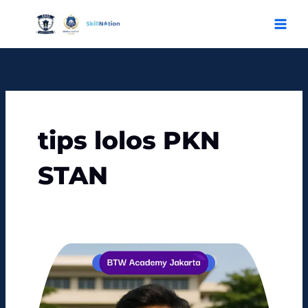
Skip
to
content
tips lolos PKN
STAN
Rahasia
Kelulusan
Tinggi
di