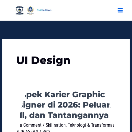
Skip
to
content
UI Design
Prospek Karier Graphic
Prospek
Karier
Designer di 2026: Peluang,
Graphic
Skill, dan Tantangannya
Designer
di
Leave a Comment
/
Skillnation
,
Teknologi & Transformasi
2026:
Digital di ASEAN
/
Vira