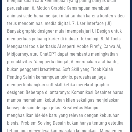
menjadi salah satu kemampuan yang paling banyak dicari
perusahaan. 6. Motion Graphic Kemampuan membuat
animasi sederhana menjadi nilai tambah karena konten video
terus mendominasi media digital. 7. User Interface (UI)
Banyak graphic designer mulai mempelajari UI Design untuk
memperluas peluang karier di industri teknologi. 8. AI Tools
Menguasai tools berbasis AI seperti Adobe Firefly, Canva AI,
Midjourney, atau ChatGPT dapat membantu meningkatkan
produktivitas. Yang perlu diingat, AI merupakan alat bantu,
bukan pengganti kreativitas. Soft Skill yang Tidak Kalah
Penting Selain kemampuan teknis, perusahaan juga
mempertimbangkan soft skill ketika merekrut graphic
designer. Beberapa di antaranya: Komunikasi Desainer harus
mampu memahami kebutuhan klien sekaligus menjelaskan
konsep desain dengan jelas. Kreativitas Mampu
menghasilkan ide-ide baru yang relevan dengan kebutuhan
bisnis. Problem Solving Desain bukan hanya tentang estetika,
tetapi juga menyelesaikan masalah komunikasi. Manajemen