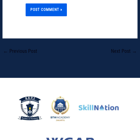
←
Previous Post
Next Post
→