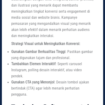
dan ilustrasi yang menarik dapat membantu
meningkatkan tingkat konversi serta engagement di
media sosial dan website bisnis. Kampanye
pemasaran yang mengandalkan visual yang menarik
akan lebih efektif dalam menarik perhatian audiens
dan meningkatkan interaksi.
Strategi Visual untuk Meningkatkan Konversi:
Gunakan Gambar Berkualitas Tinggi
: Pastikan gambar
yang digunakan tajam dan profesional.
Tambahkan Elemen Interaktif
: Seperti carousel
Instagram, polling desain interaktif, atau video
pendek.
Gunakan CTA yang Menonjol
: Desain tombol ajakan
bertindak (CTA) agar lebih menarik perhatian
pengguna.