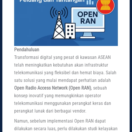
Pendahuluan
Transformasi digital yang pesat di kawasan ASEAN
telah meningkatkan kebutuhan akan infrastruktur
telekomunikasi yang fleksibel dan hemat biaya. Salah
satu solusi yang mulai mendapat perhatian adalah
Open Radio Access Network (Open RAN)
, sebuah
konsep inovatif yang memungkinkan operator
telekomunikasi menggunakan perangkat keras dan
perangkat lunak dari berbagai vendor.
Namun, sebelum implementasi Open RAN dapat
dilakukan secara luas, perlu dilakukan studi kelayakan