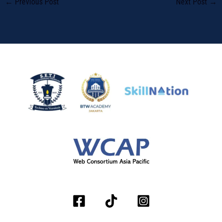
←
Previous Post
Next Post
→