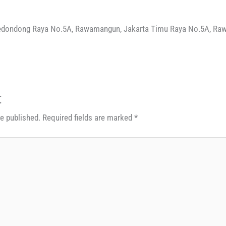
. Kedondong Raya No.5A, Rawamangun, Jakarta Timu Raya No.5A, Ra
t
be published.
Required fields are marked
*