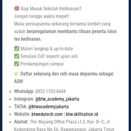
Siap Masuk Sekolah Kedinasan?
Jangan tunggu waktu mepet!
Mulai persiapanmu sekarang bersama bimbel yang
sudah
berpengalaman membantu ribuan peserta lolos
tes kedinasan.
Materi lengkap & up-to-date
Simulasi CAT seperti ujian asli
Pendampingan sampai
Daftar sekarang dan raih masa depanmu sebagai
ASN!
WhatsApp
: 0852-1555-6668
Instagram
:
@btw_academy_jakarta
TikTok
:
@btwacademyjakarta
Website
:
btwedutech.com
|
btw.skillnation.id
Alamat
: The Wayang Office Plaza Lt.3, Kav. B–C, Jl.
Kedondong Raya No.5A, Rawamangun, Jakarta Timur.