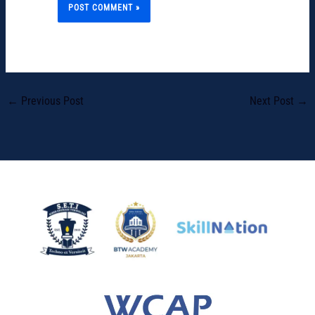
←
Previous Post
Next Post
→