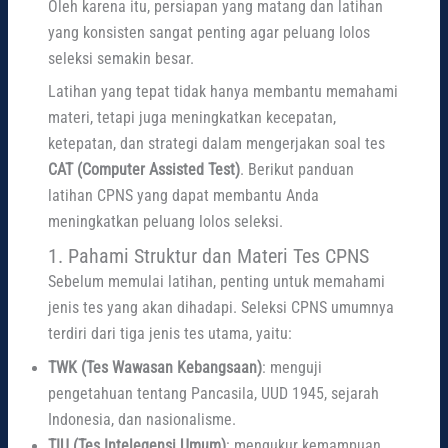
Oleh karena itu, persiapan yang matang dan latihan
yang konsisten sangat penting agar peluang lolos
seleksi semakin besar.
Latihan yang tepat tidak hanya membantu memahami
materi, tetapi juga meningkatkan kecepatan,
ketepatan, dan strategi dalam mengerjakan soal tes
CAT (Computer Assisted Test)
. Berikut panduan
latihan CPNS yang dapat membantu Anda
meningkatkan peluang lolos seleksi.
1. Pahami Struktur dan Materi Tes CPNS
Sebelum memulai latihan, penting untuk memahami
jenis tes yang akan dihadapi. Seleksi CPNS umumnya
terdiri dari tiga jenis tes utama, yaitu:
TWK (Tes Wawasan Kebangsaan)
: menguji
pengetahuan tentang Pancasila, UUD 1945, sejarah
Indonesia, dan nasionalisme.
TIU (Tes Intelegensi Umum)
: mengukur kemampuan