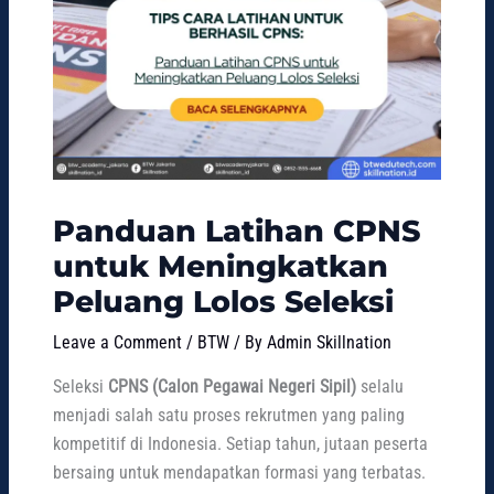
Panduan Latihan CPNS
untuk Meningkatkan
Peluang Lolos Seleksi
Leave a Comment
/
BTW
/ By
Admin Skillnation
Seleksi
CPNS (Calon Pegawai Negeri Sipil)
selalu
menjadi salah satu proses rekrutmen yang paling
kompetitif di Indonesia. Setiap tahun, jutaan peserta
bersaing untuk mendapatkan formasi yang terbatas.