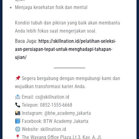
Menjaga kesehatan fisik dan mental
Kondisi tubuh dan pikiran yang baik akan membantu
Anda lebih fokus saat mengerjakan soal.
Baca Juga:
https://skillnation.id/pelatihan-seleksi-
asn-persiapan-tepat-untuk-menghadapi-tahapan-
ujian/
Segera bergabung dengan mengubungi kami dan
wujudkan transformasi karier Anda.
Email: cs@skillnation.id
Telepon: 0852-1555-6668
Instagram: @btw_academy_jakarta
Facebook: BTW Academy Jakarta
Website: skillnation.id
The Wayang Office Plaza Lt.3, Kav. A, Jl.