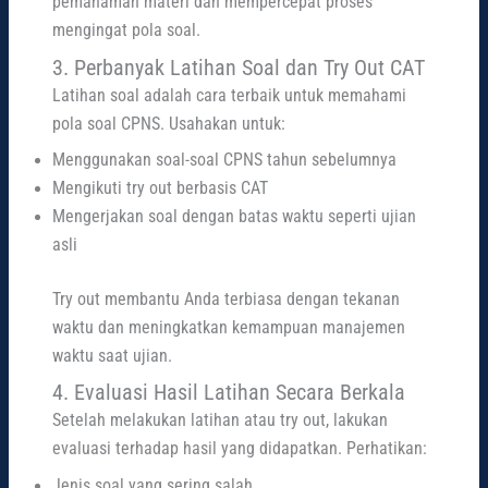
pemahaman materi dan mempercepat proses
mengingat pola soal.
3. Perbanyak Latihan Soal dan Try Out CAT
Latihan soal adalah cara terbaik untuk memahami
pola soal CPNS. Usahakan untuk:
Menggunakan soal-soal CPNS tahun sebelumnya
Mengikuti try out berbasis CAT
Mengerjakan soal dengan batas waktu seperti ujian
asli
Try out membantu Anda terbiasa dengan tekanan
waktu dan meningkatkan kemampuan manajemen
waktu saat ujian.
4. Evaluasi Hasil Latihan Secara Berkala
Setelah melakukan latihan atau try out, lakukan
evaluasi terhadap hasil yang didapatkan. Perhatikan:
Jenis soal yang sering salah