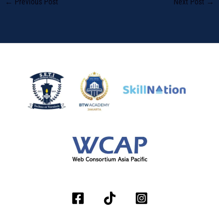
←
Previous Post
Next Post
→