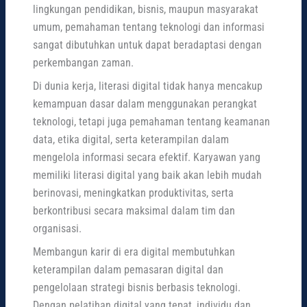
lingkungan pendidikan, bisnis, maupun masyarakat
umum, pemahaman tentang teknologi dan informasi
sangat dibutuhkan untuk dapat beradaptasi dengan
perkembangan zaman.
Di dunia kerja, literasi digital tidak hanya mencakup
kemampuan dasar dalam menggunakan perangkat
teknologi, tetapi juga pemahaman tentang keamanan
data, etika digital, serta keterampilan dalam
mengelola informasi secara efektif. Karyawan yang
memiliki literasi digital yang baik akan lebih mudah
berinovasi, meningkatkan produktivitas, serta
berkontribusi secara maksimal dalam tim dan
organisasi.
Membangun karir di era digital membutuhkan
keterampilan dalam pemasaran digital dan
pengelolaan strategi bisnis berbasis teknologi.
Dengan pelatihan digital yang tepat, individu dan