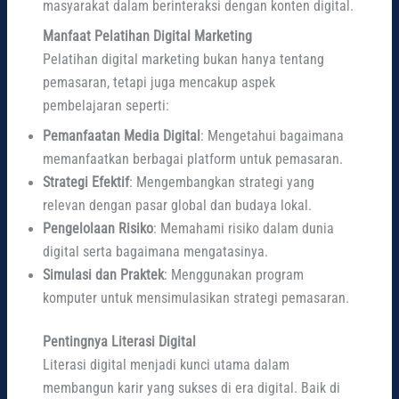
masyarakat dalam berinteraksi dengan konten digital.
Manfaat Pelatihan Digital Marketing
Pelatihan digital marketing bukan hanya tentang
pemasaran, tetapi juga mencakup aspek
pembelajaran seperti:
Pemanfaatan Media Digital
: Mengetahui bagaimana
memanfaatkan berbagai platform untuk pemasaran.
Strategi Efektif
: Mengembangkan strategi yang
relevan dengan pasar global dan budaya lokal.
Pengelolaan Risiko
: Memahami risiko dalam dunia
digital serta bagaimana mengatasinya.
Simulasi dan Praktek
: Menggunakan program
komputer untuk mensimulasikan strategi pemasaran.
Pentingnya Literasi Digital
Literasi digital menjadi kunci utama dalam
membangun karir yang sukses di era digital. Baik di