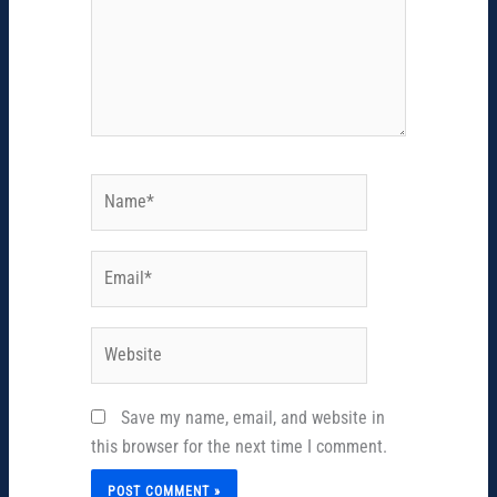
Name*
Email*
Website
Save my name, email, and website in
this browser for the next time I comment.