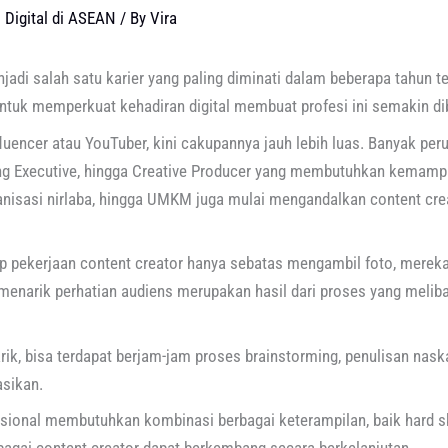
 Digital di ASEAN
/ By
Vira
adi salah satu karier yang paling diminati dalam beberapa tahun te
tuk memperkuat kehadiran digital membuat profesi ini semakin dibu
nfluencer atau YouTuber, kini cakupannya jauh lebih luas. Banyak p
eting Executive, hingga Creative Producer yang membutuhkan kemam
ganisasi nirlaba, hingga UMKM juga mulai mengandalkan content c
pekerjaan content creator hanya sebatas mengambil foto, merek
menarik perhatian audiens merupakan hasil dari proses yang melibatkan
rik, bisa terdapat berjam-jam proses brainstorming, penulisan nask
asikan.
esional membutuhkan kombinasi berbagai keterampilan, baik hard ski