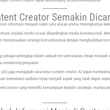
bagai content creator dapat berkembang secara berkelanjutan.
tent Creator Semakin Dicar
ses informasi menjadi salah satu alasan utama meningkatnya kebu
formasi melalui media sosial dibandingkan media konvensional. Me
n menyesuaikan strategi komunikasinya dengan menghadirkan kon
dang sebagai pelengkap dalam sebuah tim pemasaran, tetapi menjad
ga mendorong penjualan.
nce (AI) juga mengubah cara kerja content creator. AI dapat memban
puan memahami audiens tetap menjadi aspek yang tidak dapat sepe
ntent creator yang memiliki kemampuan berpikir strategis, mampu b