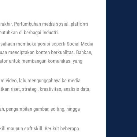
rakhir. Pertumbuhan media sosial, platform
tuhkan di berbagai industri.
erusahaan membuka posisi seperti Social Media
puan menciptakan konten berkualitas. Bahkan,
reator untuk membangun komunikasi yang
am video, lalu mengunggahnya ke media
 riset, strategi, kreativitas, analisis data,
ah, pengambilan gambar, editing, hingga
ll maupun soft skill. Berikut beberapa