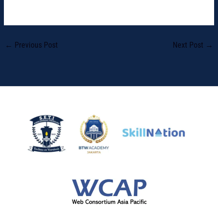
←
Previous Post
Next Post
→