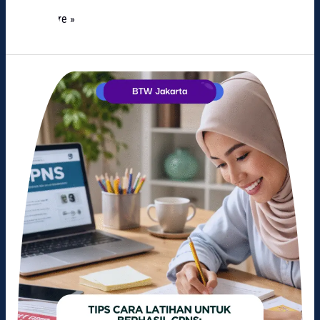
Read More »
Panduan
Latihan
CPNS
untuk
Meningkatkan
Peluang
Lolos
Seleksi