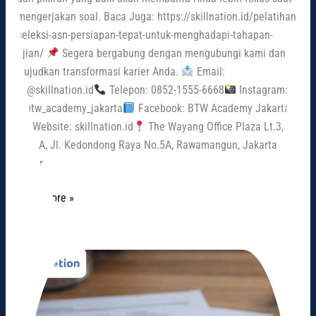
mengerjakan soal. Baca Juga: https://skillnation.id/pelatihan-
seleksi-asn-persiapan-tepat-untuk-menghadapi-tahapan-
ujian/
Segera bergabung dengan mengubungi kami dan
wujudkan transformasi karier Anda.
Email:
cs@skillnation.id
Telepon: 0852-1555-6668
Instagram:
@btw_academy_jakarta
Facebook: BTW Academy Jakarta
Website: skillnation.id
The Wayang Office Plaza Lt.3,
Kav. A, Jl. Kedondong Raya No.5A, Rawamangun, Jakarta
Timur
Read More »
Penyebab
Gagal
Lolos
CPNS