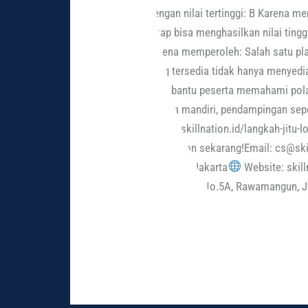
dengan nilai tertinggi: B Karena 
tetap bisa menghasilkan nilai ting
karena memperoleh: Salah satu pl
yang tersedia tidak hanya menyediak
membantu peserta memahami pola s
secara mandiri, pendampingan sepe
https://skillnation.id/langkah-jitu
Skillnation sekarang!Email: cs@ski
Academy Jakarta
Website: skill
Timur Raya No.5A, Rawamangun, J
Read More »