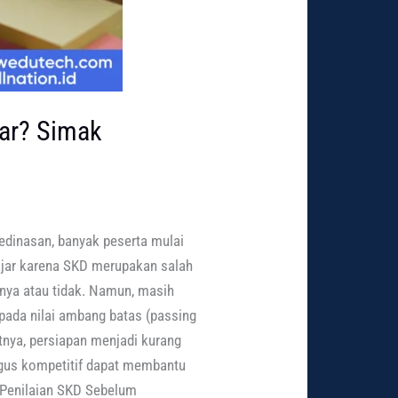
sar? Simak
edinasan, banyak peserta mulai
wajar karena SKD merupakan salah
tnya atau tidak. Namun, masih
pada nilai ambang batas (passing
atnya, persiapan menjadi kurang
aligus kompetitif dapat membantu
m Penilaian SKD Sebelum