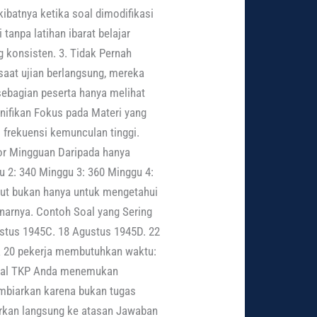
batnya ketika soal dimodifikasi
tanpa latihan ibarat belajar
 konsisten. 3. Tidak Pernah
aat ujian berlangsung, mereka
sebagian peserta hanya melihat
gnifikan Fokus pada Materi yang
i frekuensi kemunculan tinggi.
kor Mingguan Daripada hanya
gu 2: 340 Minggu 3: 360 Minggu 4:
out bukan hanya untuk mengetahui
enarnya. Contoh Soal yang Sering
ustus 1945C. 18 Agustus 1945D. 22
ka 20 pekerja membutuhkan waktu:
h soal TKP Anda menemukan
embiarkan karena bukan tugas
rkan langsung ke atasan Jawaban