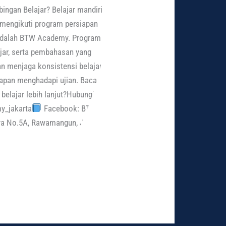
ingan Belajar? Belajar mandiri
h mengikuti program persiapan
 adalah BTW Academy. Program
lajar, serta pembahasan yang
n menjaga konsistensi belajar
siapan menghadapi ujian. Baca Juga
belajar lebih lanjut?Hubungi
y_jakarta
Facebook: BTW
aya No.5A, Rawamangun, Jakarta