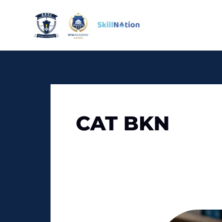
Skip
to
content
CAT BKN
Target