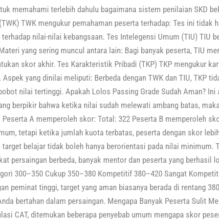
ntuk memahami terlebih dahulu bagaimana sistem penilaian SKD bekerj
(TWK) TWK mengukur pemahaman peserta terhadap: Tes ini tidak
 terhadap nilai-nilai kebangsaan. Tes Intelegensi Umum (TIU) TIU
. Materi yang sering muncul antara lain: Bagi banyak peserta, TIU me
ukan skor akhir. Tes Karakteristik Pribadi (TKP) TKP mengukur kar
u. Aspek yang dinilai meliputi: Berbeda dengan TWK dan TIU, TKP t
bobot nilai tertinggi. Apakah Lolos Passing Grade Sudah Aman? Ini
yang berpikir bahwa ketika nilai sudah melewati ambang batas, maka
: Peserta A memperoleh skor: Total: 322 Peserta B memperoleh sk
, tetapi ketika jumlah kuota terbatas, peserta dengan skor lebih 
h target belajar tidak boleh hanya berorientasi pada nilai minimum.
gkat persaingan berbeda, banyak mentor dan peserta yang berhasil
tegori 300–350 Cukup 350–380 Kompetitif 380–420 Sangat Kompetit
n peminat tinggi, target yang aman biasanya berada di rentang 380
Anda bertahan dalam persaingan. Mengapa Banyak Peserta Sulit Men
ulasi CAT, ditemukan beberapa penyebab umum mengapa skor pesert