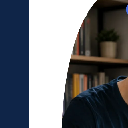
Nilai
SKD
Berapa
Agar
Peluang
Lolos
Semakin
Besar?
Simak
Strateginya!