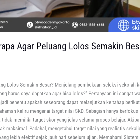
erapa Agar Peluang Lolos Semakin Be
uang Lolos Semakin Besar? Menjelang pembukaan seleksi sekolah k
 yang harus saya dapatkan agar bisa lolos?” Pertanyaan ini sangat 
njadi penentu apakah seseorang dapat melanjutkan ke tahap beriku
haman keliru mengenai target nilai SKD. Sebagian hanya berfokus 
 tidak memiliki target skor yang jelas selama proses belajar. Akib
idak maksimal. Padahal, mengetahui target nilai yang realistis sek
 yang lebih efektif sejak jauh hari sebelum ujian. Memahami Siste