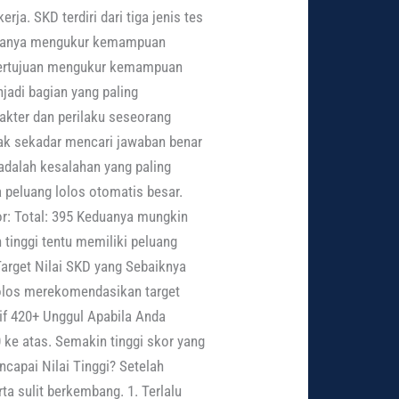
a. SKD terdiri dari tiga jenis tes
 hanya mengukur kemampuan
 bertujuan mengukur kemampuan
njadi bagian yang paling
akter dan perilaku seseorang
idak sekadar mencari jawaban benar
 adalah kesalahan yang paling
 peluang lolos otomatis besar.
or: Total: 395 Keduanya mungkin
tinggi tentu memiliki peluang
 Target Nilai SKD yang Sebaiknya
 lolos merekomendasikan target
if 420+ Unggul Apabila Anda
 ke atas. Semakin tinggi skor yang
capai Nilai Tinggi? Setelah
a sulit berkembang. 1. Terlalu