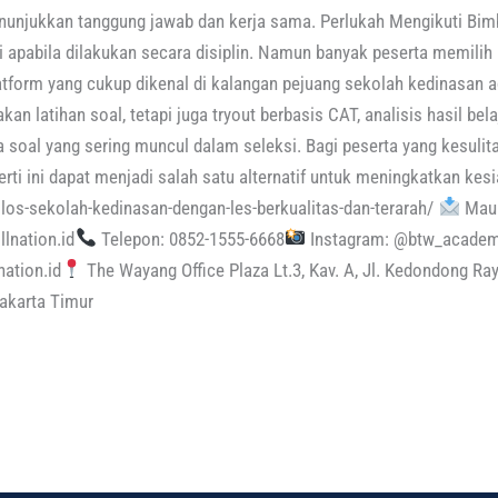
menunjukkan tanggung jawab dan kerja sama. Perlukah Mengikuti Bimb
gi apabila dilakukan secara disiplin. Namun banyak peserta memili
atform yang cukup dikenal di kalangan pejuang sekolah kedinasan
an latihan soal, tetapi juga tryout berbasis CAT, analisis hasil be
oal yang sering muncul dalam seleksi. Bagi peserta yang kesulita
rti ini dapat menjadi salah satu alternatif untuk meningkatkan ke
-lolos-sekolah-kedinasan-dengan-les-berkualitas-dan-terarah/
Mau 
llnation.id
Telepon: 0852-1555-6668
Instagram: @btw_academ
nation.id
The Wayang Office Plaza Lt.3, Kav. A, Jl. Kedondong R
akarta Timur