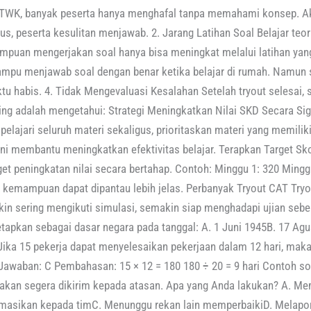
WK, banyak peserta hanya menghafal tanpa memahami konsep. Aki
s, peserta kesulitan menjawab. 2. Jarang Latihan Soal Belajar teori 
puan mengerjakan soal hanya bisa meningkat melalui latihan yang
mpu menjawab soal dengan benar ketika belajar di rumah. Namun s
tu habis. 4. Tidak Mengevaluasi Kesalahan Setelah tryout selesai, 
ting adalah mengetahui: Strategi Meningkatkan Nilai SKD Secara Si
elajari seluruh materi sekaligus, prioritaskan materi yang memilik
ni membantu meningkatkan efektivitas belajar. Terapkan Target S
arget peningkatan nilai secara bertahap. Contoh: Minggu 1: 320 Ming
 kemampuan dapat dipantau lebih jelas. Perbanyak Tryout CAT Try
kin sering mengikuti simulasi, semakin siap menghadapi ujian seb
apkan sebagai dasar negara pada tanggal: A. 1 Juni 1945B. 17 Ag
Jika 15 pekerja dapat menyelesaikan pekerjaan dalam 12 hari, ma
hari Jawaban: C Pembahasan: 15 × 12 = 180 180 ÷ 20 = 9 hari Conto
 akan segera dikirim kepada atasan. Apa yang Anda lakukan? A. M
masikan kepada timC. Menunggu rekan lain memperbaikiD. Melapo