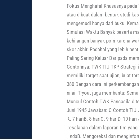
Fokus Menghafal Khususnya pada T
atau dibuat dalam bentuk studi kasu
mengemudi hanya dari buku. Kemam
Simulasi Waktu Banyak peserta ma
kehilangan banyak poin karena wak
skor akhir. Padahal yang lebih pen
Paling Sering Keluar Daripada memp
Contohnya: TWK TIU TKP Strategi i
memiliki target saat ujian, buat t
380 Dengan cara ini perkembangan
nilai. Tryout juga membantu: Sema
Muncul Contoh TWK Pancasila ditet
Juni 1945 Jawaban: C Contoh TIU 
A. 7 hariB. 8 hariC. 9 hariD. 10 
kesalahan dalam laporan tim yang
AndaB. Mengoreksi dan menginfor