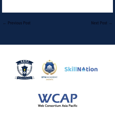
←
Previous Post
Next Post
→