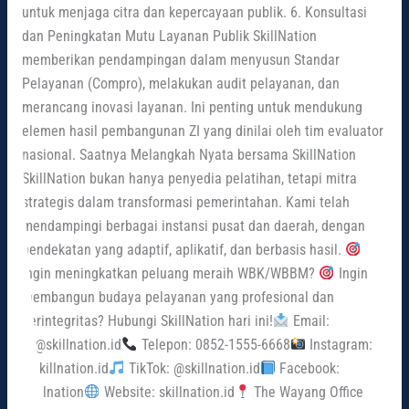
untuk menjaga citra dan kepercayaan publik. 6. Konsultasi
dan Peningkatan Mutu Layanan Publik SkillNation
memberikan pendampingan dalam menyusun Standar
Pelayanan (Compro), melakukan audit pelayanan, dan
merancang inovasi layanan. Ini penting untuk mendukung
elemen hasil pembangunan ZI yang dinilai oleh tim evaluator
nasional. Saatnya Melangkah Nyata bersama SkillNation
SkillNation bukan hanya penyedia pelatihan, tetapi mitra
strategis dalam transformasi pemerintahan. Kami telah
mendampingi berbagai instansi pusat dan daerah, dengan
pendekatan yang adaptif, aplikatif, dan berbasis hasil.
Ingin meningkatkan peluang meraih WBK/WBBM?
Ingin
membangun budaya pelayanan yang profesional dan
berintegritas? Hubungi SkillNation hari ini!
Email:
cs@skillnation.id
Telepon: 0852-1555-6668
Instagram:
@skillnation.id
TikTok: @skillnation.id
Facebook:
Skillnation
Website: skillnation.id
The Wayang Office