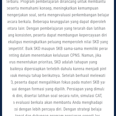
terbaru. Program pembelajaran dirancang untuk membantu
peserta memahami konsep, meningkatkan kemampuan
mengerjakan soal, serta mengevaluasi perkembangan belajar
secara berkala. Beberapa keunggulan yang dapat diperoleh
antara lain: Dengan pembelajaran yang terarah dan latihan
yang konsisten, peserta dapat membangun kepercayaan diri
sekaligus meningkatkan peluang memperoleh nilai SKD yang
kompetitif. Baik SKD maupun SKB sama-sama memiliki peran
penting dalam menentukan kelulusan CPNS. Namun, jika
harus menentukan prioritas, SKD adalah tahapan yang
sebaiknya dipersiapkan terlebih dahulu karena menjadi pintu
masuk menuju tahap berikutnya. Setelah berhasil melewati
SKD, peserta dapat mengalihkan fokus pada materi SKB yang
sesuai dengan formasi yang dipilih. Persiapan yang dimulai
sejak dini, disertai latihan soal secara rutin, simulasi CAT,
serta evaluasi berkala akan membantu Anda menghadapi
seleksi dengan lebih percaya diri. Dengan strategi belajar
yang tepat dan dukungan program persiapan seperti les SKD