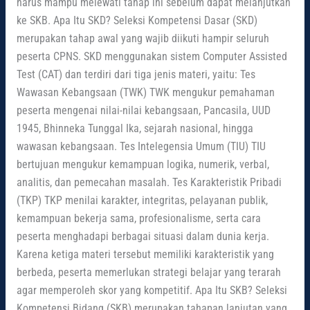
harus mampu melewati tahap ini sebelum dapat melanjutkan
ke SKB. Apa Itu SKD? Seleksi Kompetensi Dasar (SKD)
merupakan tahap awal yang wajib diikuti hampir seluruh
peserta CPNS. SKD menggunakan sistem Computer Assisted
Test (CAT) dan terdiri dari tiga jenis materi, yaitu: Tes
Wawasan Kebangsaan (TWK) TWK mengukur pemahaman
peserta mengenai nilai-nilai kebangsaan, Pancasila, UUD
1945, Bhinneka Tunggal Ika, sejarah nasional, hingga
wawasan kebangsaan. Tes Intelegensia Umum (TIU) TIU
bertujuan mengukur kemampuan logika, numerik, verbal,
analitis, dan pemecahan masalah. Tes Karakteristik Pribadi
(TKP) TKP menilai karakter, integritas, pelayanan publik,
kemampuan bekerja sama, profesionalisme, serta cara
peserta menghadapi berbagai situasi dalam dunia kerja.
Karena ketiga materi tersebut memiliki karakteristik yang
berbeda, peserta memerlukan strategi belajar yang terarah
agar memperoleh skor yang kompetitif. Apa Itu SKB? Seleksi
Kompetensi Bidang (SKB) merupakan tahapan lanjutan yang