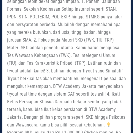
selangkah lebih dekat dengan impian. 1. Pahami Jalur dan
Formasi Sekolah Kedinasan Setiap instansi seperti STAN,
IPDN, STIN, POLTEKIM, POLTEKIP, hingga STMKG punya jalur
dan persyaratan berbeda. Mulailah dengan memahami apa
yang mereka butuhkan, dari usia, tinggi badan, hingga
jurusan SMA. 2. Fokus pada Materi SKD (TWK, TIU, TKP)
Materi SKD adalah penentu utama. Kamu harus menguasai
Tes Wawasan Kebangsaan (TWK), Tes Intelegensi Umum
(TIU), dan Tes Karakteristik Pribadi (TKP). Latihan rutin dan
tryout adalah kunci! 3. Latihan dengan Tryout yang Simulatif
Tryout berkualitas akan membantumu mengenal tipe soal dan
mengukur kemampuan. BTW Academy Jakarta menyediakan
tryout real time dengan sistem CAT seperti tes asli! 4. Ikuti
Kelas Persiapan Khusus Daripada belajar sendiri yang tidak
terarah, kamu bisa ikut kelas persiapan di BTW Academy
Jakarta. Dengan pilihan program seperti SKD hingga Psikotes
dan Wawancara, kamu bisa pilih sesuai kebutuhan.
Program SKD mulai dari Rp 12.000.000 (diskon menjadi Rp