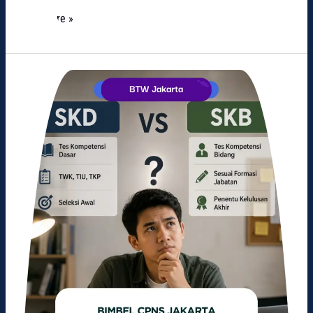
Read More »
SKD
atau
SKB,
Mana
yang
Harus
Diprioritaskan
Terlebih
Dahulu?