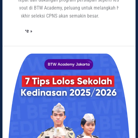
dan tryout di BTW Academy, peluang untuk melangkah hingga
tahap akhir seleksi CPNS akan semakin besar.
Read More »
7
Tips
Lolos
Sekolah
Kedinasan
2025/2026
yang
Wajib
Kamu
Tahu!