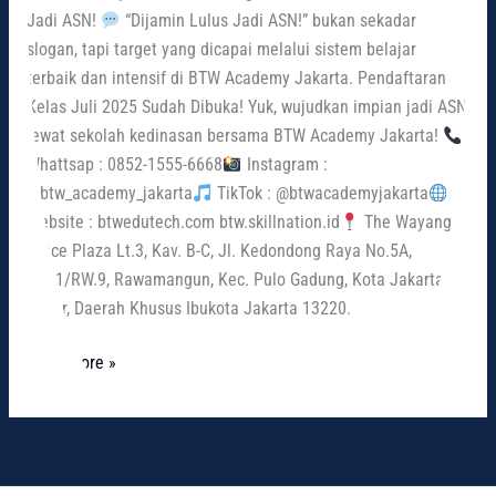
Jadi ASN!
“Dijamin Lulus Jadi ASN!” bukan sekadar
slogan, tapi target yang dicapai melalui sistem belajar
terbaik dan intensif di BTW Academy Jakarta. Pendaftaran
Kelas Juli 2025 Sudah Dibuka! Yuk, wujudkan impian jadi ASN
lewat sekolah kedinasan bersama BTW Academy Jakarta!
Whattsap : 0852-1555-6668
Instagram :
@btw_academy_jakarta
TikTok : @btwacademyjakarta
Website : btwedutech.com btw.skillnation.id
The Wayang
Office Plaza Lt.3, Kav. B-C, Jl. Kedondong Raya No.5A,
RT.11/RW.9, Rawamangun, Kec. Pulo Gadung, Kota Jakarta
Timur, Daerah Khusus Ibukota Jakarta 13220.
Read More »