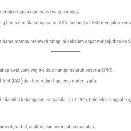
memiliki tujuan dan materi yang berbeda.
ng harus dimiliki setiap calon ASN, sedangkan SKB mengukur kema
ta harus mampu melewati tahap ini sebelum dapat melanjutkan ke S
hap awal yang wajib diikuti hampir seluruh peserta CPNS.
 Test (CAT)
dan terdiri dari tiga jenis materi, yaitu:
ai-nilai kebangsaan, Pancasila, UUD 1945, Bhinneka Tunggal Ika,
merik, verbal, analitis, dan pemecahan masalah.