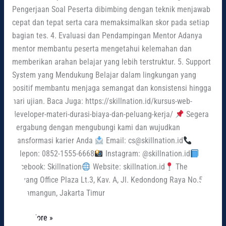
Pengerjaan Soal Peserta dibimbing dengan teknik menjawab
cepat dan tepat serta cara memaksimalkan skor pada setiap
bagian tes. 4. Evaluasi dan Pendampingan Mentor Adanya
mentor membantu peserta mengetahui kelemahan dan
memberikan arahan belajar yang lebih terstruktur. 5. Support
System yang Mendukung Belajar dalam lingkungan yang
positif membantu menjaga semangat dan konsistensi hingga
hari ujian. Baca Juga: https://skillnation.id/kursus-web-
developer-materi-durasi-biaya-dan-peluang-kerja/
Segera
bergabung dengan mengubungi kami dan wujudkan
transformasi karier Anda
Email: cs@skillnation.id
Telepon: 0852-1555-6668
Instagram: @skillnation.id
Facebook: Skillnation
Website: skillnation.id
The
Wayang Office Plaza Lt.3, Kav. A, Jl. Kedondong Raya No.5A,
Rawamangun, Jakarta Timur
Read More »