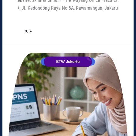
Website: skillnation.id
The Wayang Office Plaza Lt.3,
Kav. A, Jl. Kedondong Raya No.5A, Rawamangun, Jakarta
Timur
Read More »
Panduan
Latihan
CPNS
untuk
Meningkatkan
Peluang
Lolos
Seleksi