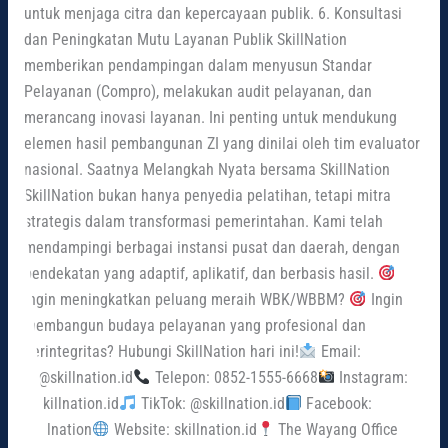
untuk menjaga citra dan kepercayaan publik. 6. Konsultasi
dan Peningkatan Mutu Layanan Publik SkillNation
memberikan pendampingan dalam menyusun Standar
Pelayanan (Compro), melakukan audit pelayanan, dan
merancang inovasi layanan. Ini penting untuk mendukung
elemen hasil pembangunan ZI yang dinilai oleh tim evaluator
nasional. Saatnya Melangkah Nyata bersama SkillNation
SkillNation bukan hanya penyedia pelatihan, tetapi mitra
strategis dalam transformasi pemerintahan. Kami telah
mendampingi berbagai instansi pusat dan daerah, dengan
pendekatan yang adaptif, aplikatif, dan berbasis hasil.
Ingin meningkatkan peluang meraih WBK/WBBM?
Ingin
membangun budaya pelayanan yang profesional dan
berintegritas? Hubungi SkillNation hari ini!
Email:
cs@skillnation.id
Telepon: 0852-1555-6668
Instagram:
@skillnation.id
TikTok: @skillnation.id
Facebook:
Skillnation
Website: skillnation.id
The Wayang Office