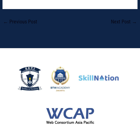
←
Previous Post
Next Post
→