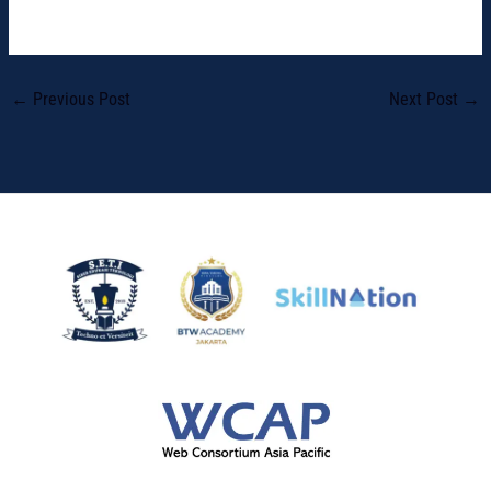
←
Previous Post
Next Post
→