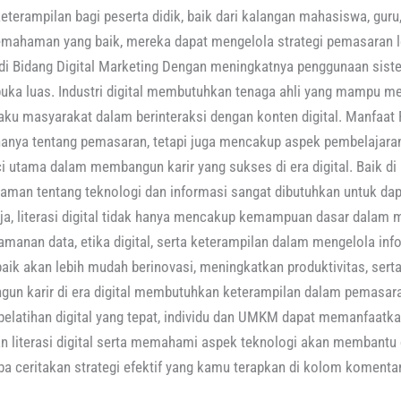
terampilan bagi peserta didik, baik dari kalangan mahasiswa, gur
ahaman yang baik, mereka dapat mengelola strategi pemasaran le
 di Bidang Digital Marketing Dengan meningkatnya penggunaan sistem
rbuka luas. Industri digital membutuhkan tenaga ahli yang mampu 
ku masyarakat dalam berinteraksi dengan konten digital. Manfaat P
 hanya tentang pemasaran, tetapi juga mencakup aspek pembelajaran 
nci utama dalam membangun karir yang sukses di era digital. Baik di 
an tentang teknologi dan informasi sangat dibutuhkan untuk dap
ja, literasi digital tidak hanya mencakup kemampuan dasar dalam 
manan data, etika digital, serta keterampilan dalam mengelola inf
g baik akan lebih mudah berinovasi, meningkatkan produktivitas, ser
un karir di era digital membutuhkan keterampilan dalam pemasaran
 pelatihan digital yang tepat, individu dan UMKM dapat memanfaatk
an literasi digital serta memahami aspek teknologi akan membantu
ba ceritakan strategi efektif yang kamu terapkan di kolom komentar