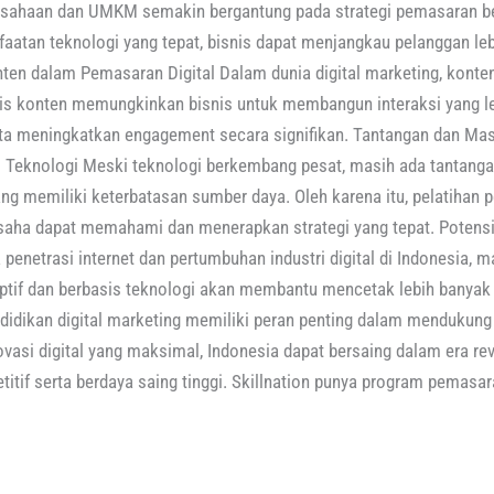
erusahaan dan UMKM semakin bergantung pada strategi pemasaran be
aatan teknologi yang tepat, bisnis dapat menjangkau pelanggan le
nten dalam Pemasaran Digital Dalam dunia digital marketing, kont
sis konten memungkinkan bisnis untuk membangun interaksi yang le
ta meningkatkan engagement secara signifikan. Tantangan dan Masa
Teknologi Meski teknologi berkembang pesat, masih ada tantangan
g memiliki keterbatasan sumber daya. Oleh karena itu, pelatihan p
saha dapat memahami dan menerapkan strategi yang tepat. Potensi
netrasi internet dan pertumbuhan industri digital di Indonesia, 
daptif dan berbasis teknologi akan membantu mencetak lebih banyak 
endidikan digital marketing memiliki peran penting dalam mendukun
vasi digital yang maksimal, Indonesia dapat bersaing dalam era rev
titif serta berdaya saing tinggi. Skillnation punya program pemasar