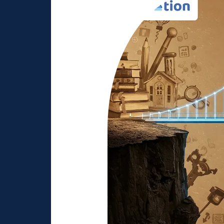
dan
Pendidikan:
Masa
Depan
Digital
Marketing
di
Indonesia