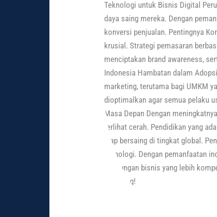
Teknologi untuk Bisnis Digital P
daya saing mereka. Dengan pemanf
konversi penjualan. Pentingnya Ko
krusial. Strategi pemasaran berba
menciptakan brand awareness, ser
Indonesia Hambatan dalam Adopsi 
marketing, terutama bagi UMKM yan
dioptimalkan agar semua pelaku u
Masa Depan Dengan meningkatnya pe
terlihat cerah. Pendidikan yang a
siap bersaing di tingkat global. P
teknologi. Dengan pemanfaatan ino
lingkungan bisnis yang lebih kompe
sekarang!
Read More »