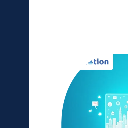
Membangun
Karir
di
Era
Digital:
Pentingnya
Pelatihan
Digital
Marketing